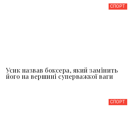
СПОРТ
Усик назвав боксера, який замінить
його на вершині суперважкої ваги
СПОРТ