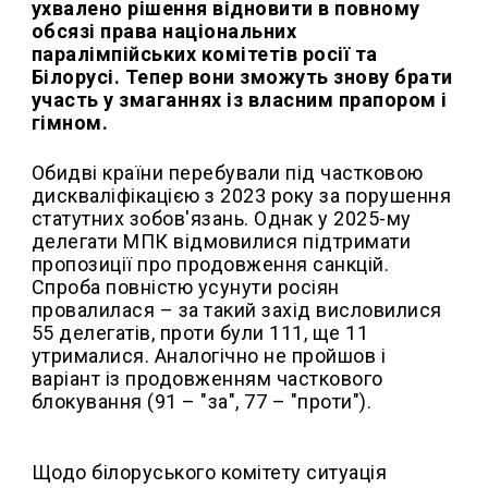
ухвалено рішення відновити в повному
обсязі права національних
паралімпійських комітетів росії та
Білорусі. Тепер вони зможуть знову брати
участь у змаганнях із власним прапором і
гімном.
Обидві країни перебували під частковою
дискваліфікацією з 2023 року за порушення
статутних зобов'язань. Однак у 2025-му
делегати МПК відмовилися підтримати
пропозиції про продовження санкцій.
Спроба повністю усунути росіян
провалилася – за такий захід висловилися
55 делегатів, проти були 111, ще 11
утрималися. Аналогічно не пройшов і
варіант із продовженням часткового
блокування (91 – "за", 77 – "проти").
Щодо білоруського комітету ситуація