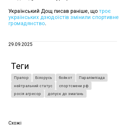
Український Дощ писав раніше, що
троє
українських дзюдоїстів змінили спортивне
громадянство
.
29.09.2025
Теги
Прапор
Білорусь
бойкот
Паралімпіада
нейтральний статус
спортсмени рф
росія агресор
допуск до змагань
Схожi