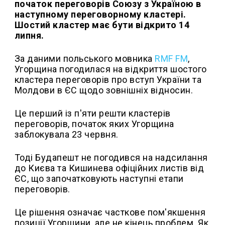
початок переговорів Союзу з Україною в
наступному переговорному кластері.
Шостий кластер має бути відкрито 14
липня.
За даними польського мовника
RMF FM
,
Угорщина погодилася на відкриття шостого
кластера переговорів про вступ України та
Молдови в ЄС щодо зовнішніх відносин.
Це перший із п'яти решти кластерів
переговорів, початок яких Угорщина
заблокувала 23 червня.
Тоді Будапешт не погодився на надсилання
до Києва та Кишинева офіційних листів від
ЄС, що започатковують наступні етапи
переговорів.
Це рішення означає часткове пом'якшення
позиції Угорщини, але не кінець проблем. Як