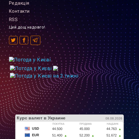
Редакцiя
Контакти
RSS
Цей дощ надовго!