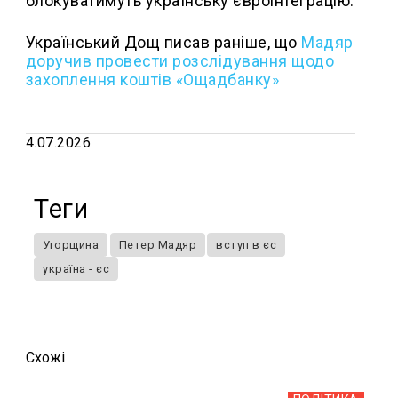
блокуватимуть українську євроінтеграцію.
Український Дощ писав раніше, що
Мадяр
доручив провести розслідування щодо
захоплення коштів «Ощадбанку»
4.07.2026
Теги
Угорщина
Петер Мадяр
вступ в єс
україна - єс
Схожi