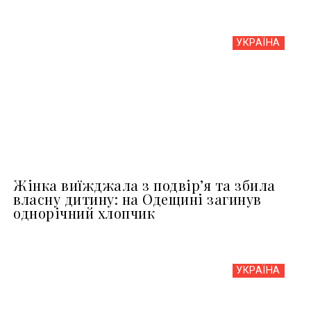
УКРАЇНА
Жінка виїжджала з подвір’я та збила
власну дитину: на Одещині загинув
однорічний хлопчик
УКРАЇНА