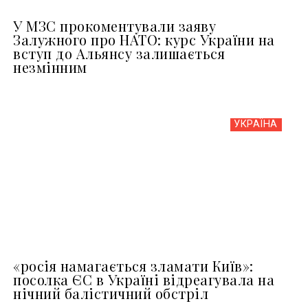
У МЗС прокоментували заяву
Залужного про НАТО: курс України на
вступ до Альянсу залишається
незмінним
УКРАЇНА
«росія намагається зламати Київ»:
посолка ЄС в Україні відреагувала на
нічний балістичний обстріл