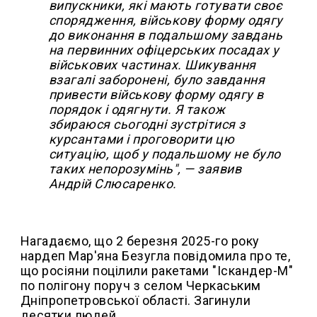
випускники, які мають готувати своє
спорядження, військову форму одягу
до виконання в подальшому завдань
на первинних офіцерських посадах у
військових частинах. Шикування
взагалі заборонені, було завдання
привести військову форму одягу в
порядок і одягнути. Я також
збираюся сьогодні зустрітися з
курсантами і проговорити цю
ситуацію, щоб у подальшому не було
таких непорозумінь", — заявив
Андрій Слюсаренко.
Нагадаємо, що 2 березня 2025-го року
нардеп Мар'яна Безугла повідомила про те,
що росіяни поцілили ракетами "Іскандер-М"
по полігону поруч з селом Черкаським
Дніпропетровської області. Загинули
десятки людей.