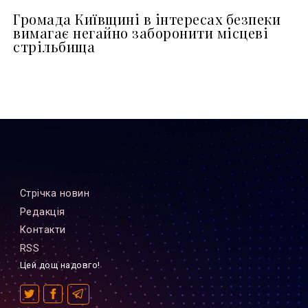
Громада Київщині в інтересах безпеки
вимагає негайно заборонити місцеві
стрільбища
Стрiчка новин
Редакцiя
Контакти
RSS
Цей дощ надовго!