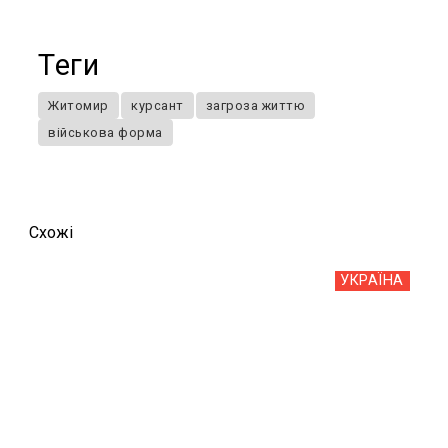
Теги
Житомир
курсант
загроза життю
військова форма
Схожi
УКРАЇНА