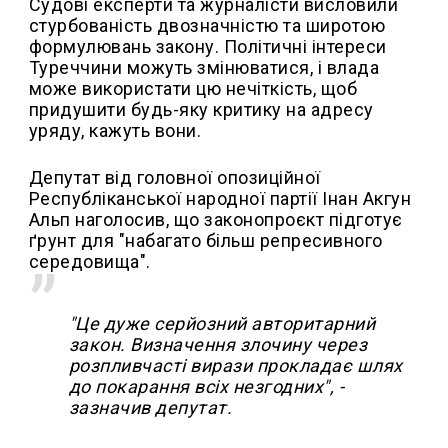
Судові експерти та журналісти висловили
стурбованість двозначністю та широтою
формулювань закону. Політичні інтереси
Туреччини можуть змінюватися, і влада
може використати цю нечіткість, щоб
придушити будь-яку критику на адресу
уряду, кажуть вони.
Депутат від головної опозиційної
Республіканської народної партії Інан Акгун
Альп наголосив, що законопроєкт підготує
ґрунт для "набагато більш репресивного
середовища".
"Це дуже серйозний авторитарний
закон. Визначення злочину через
розпливчасті вирази прокладає шлях
до покарання всіх незгодних", -
зазначив депутат.