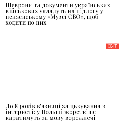
Шеврони та документи українських
військових укладуть на підлогу у
пензенському «Музеї СВО», щоб
ходити по них
СВІТ
До 8 років в'язниці за цькування в
інтернеті: у Польщі жорсткіше
каратимуть за мову ворожнечі