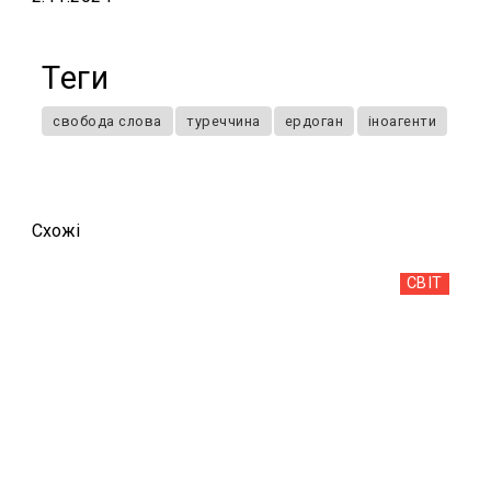
Теги
свобода слова
туреччина
ердоган
іноагенти
Схожi
СВІТ