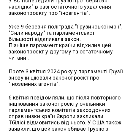
У ЄС попередили Грузію про "серйозні
наслідки" в разі остаточного ухвалення
законопроєкту про "іноагентів".
Уже 9 березня політрада "Грузинської мрії",
"Сили народу" та парламентської
більшості відкликала закон.
Пізніше парламент країни відхилив цей
законопроєкт у другому та остаточному
читанні.
Проте 3 квітня 2024 року у парламенті Грузії
знову ініціювали законопроєкт про
"іноземних агентів".
6 квітня повідомляли, що після повторного
ініціювання законопроєкту очільники
парламентських комітетів закордонних
справ низки країн Європи закликали
Тбілісі відмовитись від нього. У США також
заявили, що цей закон збиває Грузію з