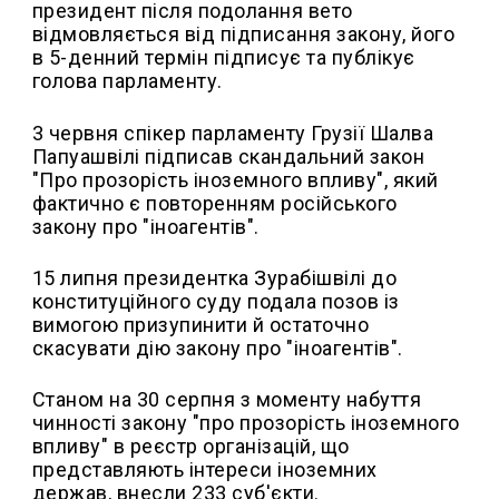
президент після подолання вето
відмовляється від підписання закону, його
в 5-денний термін підписує та публікує
голова парламенту.
3 червня спікер парламенту Грузії Шалва
Папуашвілі підписав скандальний закон
"Про прозорість іноземного впливу", який
фактично є повторенням російського
закону про "іноагентів".
15 липня президентка Зурабішвілі до
конституційного суду подала позов із
вимогою призупинити й остаточно
скасувати дію закону про "іноагентів".
Станом на 30 серпня з моменту набуття
чинності закону "про прозорість іноземного
впливу" в реєстр організацій, що
представляють інтереси іноземних
держав, внесли 233 суб'єкти.