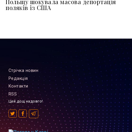
Польщу шокувала масова депортація
поляків із США
Стрiчка новин
Редакцiя
Контакти
RSS
Цей дощ надовго!