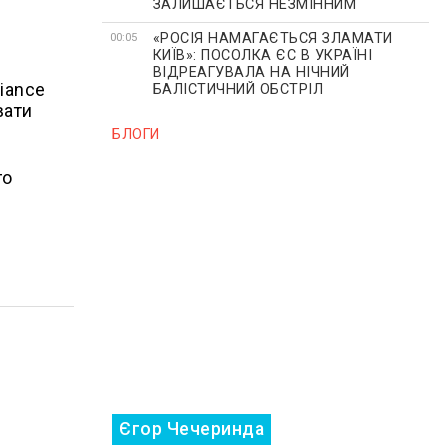
ЗАЛИШАЄТЬСЯ НЕЗМІННИМ
«РОСІЯ НАМАГАЄТЬСЯ ЗЛАМАТИ
00:05
КИЇВ»: ПОСОЛКА ЄС В УКРАЇНІ
ВІДРЕАГУВАЛА НА НІЧНИЙ
liance
БАЛІСТИЧНИЙ ОБСТРІЛ
вати
БЛОГИ
го
Єгор Чечеринда