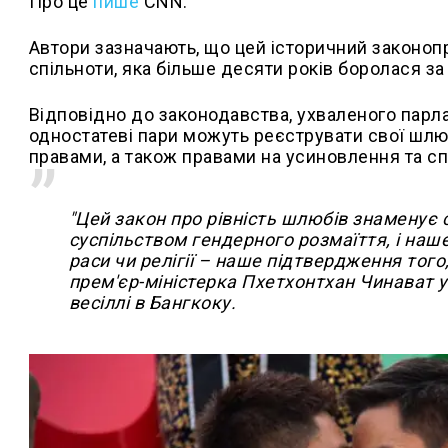
Про це
пише
CNN.
Автори зазначають, що цей історичний законо
спільноти, яка більше десяти років боролася з
Відповідно до законодавства, ухваленого парл
одностатеві пари можуть реєструвати свої шл
правами, а також правами на усиновлення та с
"Цей закон про рівність шлюбів знаменує
суспільством гендерного розмаїття, і наше
раси чи релігії – наше підтвердження того,
прем'єр-міністерка Пхетхонтхан Чинават 
весіллі в Бангкоку.