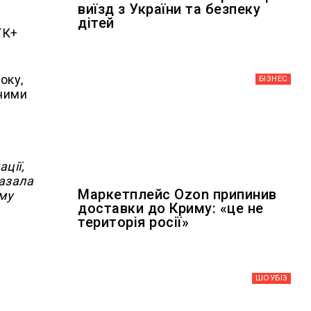
виїзд з України та безпеку
дітей
ТК+
оку,
БІЗНЕС
чними
ції,
казала
Маркетплейс Ozon припинив
ому
доставки до Криму: «це не
територія росії»
ШОУБIЗ