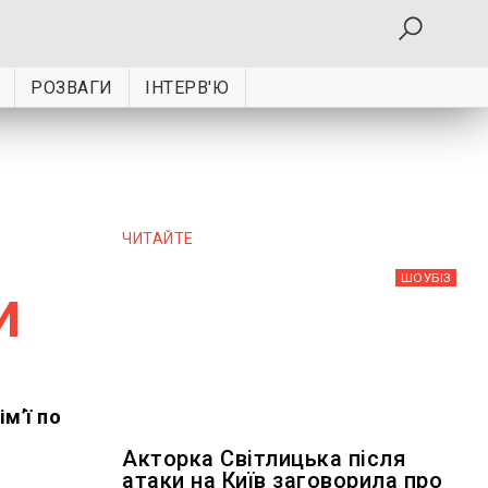
РОЗВАГИ
ІНТЕРВ'Ю
ЧИТАЙТЕ
ШОУБIЗ
и
м’ї по
Акторка Світлицька після
атаки на Київ заговорила про