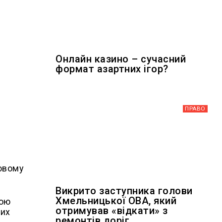
Онлайн казино – сучасний
формат азартних ігор?
ПРАВО
говому
Викрито заступника голови
Хмельницької ОВА, який
кою
отримував «відкати» з
ших
ремонтів доріг