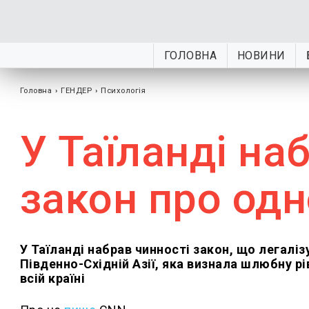
ГОЛОВНА
НОВИНИ
Головна
›
ГЕНДЕР
›
Психологія
У Таїланді на
закон про од
У Таїланді набрав чинності закон, що легалі
Південно-Східній Азії, яка визнала шлюбну рі
всій країні