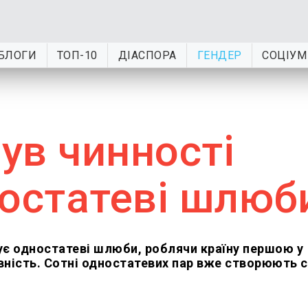
БЛОГИ
ТОП-10
ДІАСПОРА
ГЕНДЕР
СОЦІУМ
був чинності
ностатеві шлюб
зує одностатеві шлюби, роблячи країну першою у
вність. Сотні одностатевих пар вже створюють сі