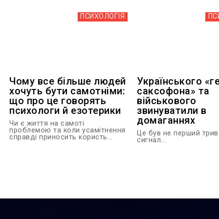
ПСИХОЛОГІЯ
ПС
Чому все більше людей
Українського «ге
хочуть бути самотніми:
саксофона» та
що про це говорять
військового
психологи й езотерики
звинуватили в
домаганнях
Чи є життя на самоті
проблемою та коли усамітнення
Це був не перший три
справді приносить користь...
сигнал...