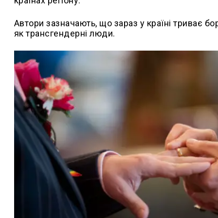
країнах регіону.
Автори зазначають, що зараз у країні триває бо
як трансгендерні люди.