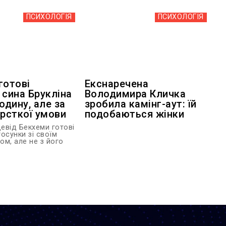
ПСИХОЛОГІЯ
ПСИХОЛОГІЯ
готові
Екснаречена
 сина Брукліна
Володимира Кличка
одину, але за
зробила камінг-аут: їй
орсткої умови
подобаються жінки
Девід Бекхеми готові
осунки зі своїм
ом, але не з його