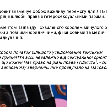
проект знаменує собою важливу перемогу для ЛГБ
а рівні шлюбні права з гетеросексуальними парами.
аментом Таїланду і схваленого королем минулого р
юби з повними юридичними, фінансовими та меди
падкування.
 собою початок більшого усвідомлення тайським
 прийняття всіх, незалежно від сексуальної орієнта
 що кожен має право на рівні права і гідність", - с
у записаному зверненні, яке прозвучало на масов