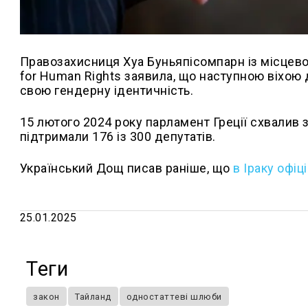
Правозахисниця Хуа Буньяпісомпарн із місцевої
for Human Rights заявила, що наступною віхою
свою гендерну ідентичність.
15 лютого 2024 року парламент Греції схвалив
підтримали 176 із 300 депутатів.
Український Дощ писав раніше, що
в Іраку офіц
25.01.2025
Теги
закон
Тайланд
одностаттеві шлюби