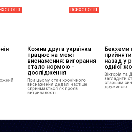
ИХОЛОГІЯ
ПСИХОЛОГІЯ
нія
Кожна друга українка
Бекхеми 
працює на межі
прийняти
виснаження: вигорання
назад у р
стало нормою -
однієї ж
дослідження
Вікторія та 
загладити ст
вожний
При цьому стан хронічного
старшим син
виснаження дедалі частіше
дружиною...
сприймається як прояв
витривалості...