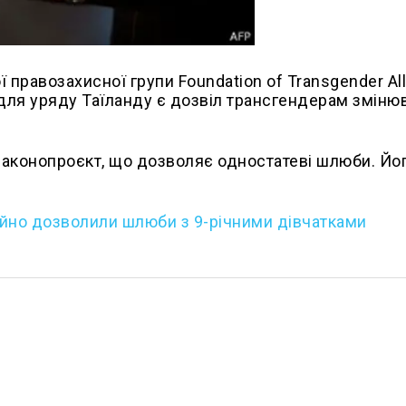
 правозахисної групи Foundation of Transgender Al
 для уряду Таїланду є дозвіл трансгендерам зміню
 законопроєкт, що дозволяє одностатеві шлюби. Йо
ійно дозволили шлюби з 9-річними дівчатками