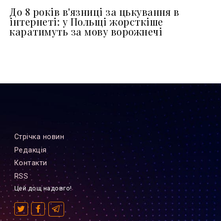
До 8 років в'язниці за цькування в
інтернеті: у Польщі жорсткіше
каратимуть за мову ворожнечі
Стрiчка новин
Редакцiя
Контакти
RSS
Цей дощ надовго!