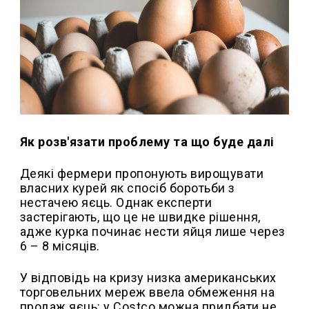
Як розв'язати проблему та що буде далі
Деякі фермери пропонують вирощувати
власних курей як спосіб боротьби з
нестачею яєць. Однак експерти
застерігають, що це не швидке рішення,
адже курка починає нести яйця лише через
6 – 8 місяців.
У відповідь на кризу низка американських
торговельних мереж ввела обмеження на
продаж яєць: у Costco можна придбати не