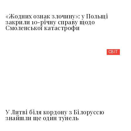
«Жодних ознак злочину»: у Польщі
закрили 10-річну справу щодо
Смоленської катастрофи
СВІТ
У Литві біля кордону з Білоруссю
знайшли ще один тунель