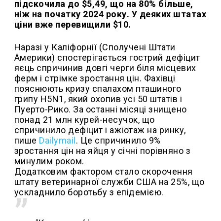
підскочила до $5,49, що на 80% більше,
ніж на початку 2024 року. У деяких штатах
ціни вже перевищили $10.
Наразі у Каліфорнії (Сполучені Штати
Америки) спостерігається гострий дефіцит
яєць спричинив довгі черги біля місцевих
ферм і стрімке зростання цін. Фахівці
пояснюють кризу спалахом пташиного
грипу H5N1, який охопив усі 50 штатів і
Пуерто-Рико. За останні місяці знищено
понад 21 млн курей-несучок, що
спричинило дефіцит і ажіотаж на ринку,
пише
Dailymail
. Це спричинило 9%
зростання цін на яйця у січні порівняно з
минулим роком.
Додатковим фактором стало скорочення
штату ветеринарної служби США на 25%, що
ускладнило боротьбу з епідемією.