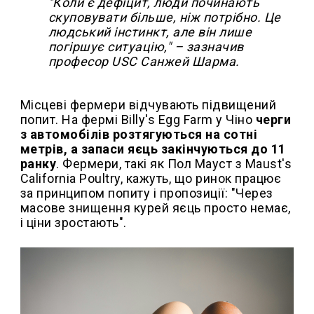
"Коли є дефіцит, люди починають
скуповувати більше, ніж потрібно. Це
людський інстинкт, але він лише
погіршує ситуацію,"
– зазначив
професор USC Санжей Шарма.
Місцеві фермери відчувають підвищений
попит. На фермі Billy's Egg Farm у Чіно
черги
з автомобілів розтягуються на сотні
метрів, а запаси яєць закінчуються до 11
ранку
. Фермери, такі як Пол Мауст з Maust's
California Poultry, кажуть, що ринок працює
за принципом попиту і пропозиції: "Через
масове знищення курей яєць просто немає,
і ціни зростають".