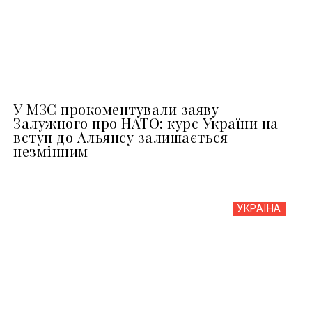
У МЗС прокоментували заяву
Залужного про НАТО: курс України на
вступ до Альянсу залишається
незмінним
УКРАЇНА