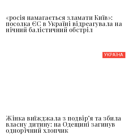
«росія намагається зламати Київ»:
посолка ЄС в Україні відреагувала на
нічний балістичний обстріл
УКРАЇНА
Жінка виїжджала з подвір’я та збила
власну дитину: на Одещині загинув
однорічний хлопчик