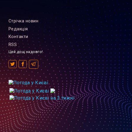
Стрiчка новин
Редакцiя
Контакти
RSS
Цей дощ надовго!