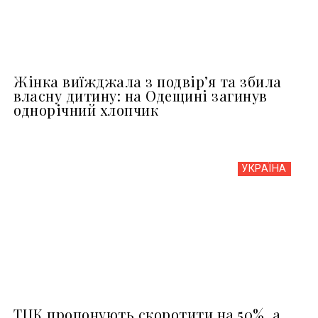
Жінка виїжджала з подвір’я та збила
власну дитину: на Одещині загинув
однорічний хлопчик
УКРАЇНА
ТЦК пропонують скоротити на 50%, а