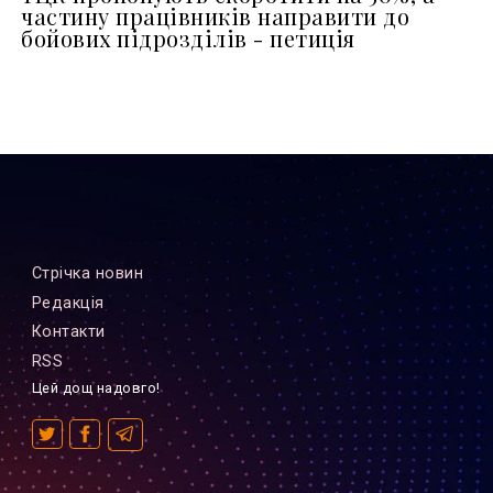
частину працівників направити до
бойових підрозділів - петиція
Стрiчка новин
Редакцiя
Контакти
RSS
Цей дощ надовго!