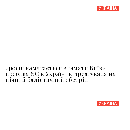
УКРАЇНА
«росія намагається зламати Київ»:
посолка ЄС в Україні відреагувала на
нічний балістичний обстріл
УКРАЇНА