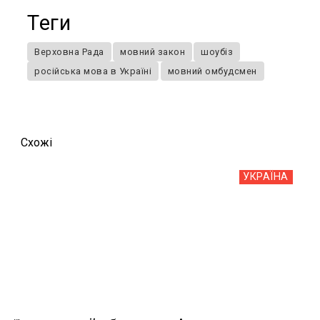
Теги
Верховна Рада
мовний закон
шоубіз
російська мова в Україні
мовний омбудсмен
Схожi
УКРАЇНА