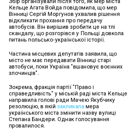
Збір організували після того, як мер міста
Кельце Агата Войда повідомила, що мер
Вінниці Сергій Моргунов ухвалив рішення
відкликати прохання про передачу
автобусів. Він вирішив зробити це на тлі
скандалу, що розгорівся у Польщі довкола
питань польсько-української історії.
Частина місцевих депутатів заявила, що
місто не має передавати Вінниці старі
автобуси, поки Україна "вшановує воєнних
злочинців".
Зокрема, фракція партії "Право і
справедливість" у міській раді міста Кельце
направила голові ради Мачею Якубчику
резолюцію, в якій
закликала
мера
українського міста змінити назву вулиці
Степана Бандери. Однак голосування
провалилося.