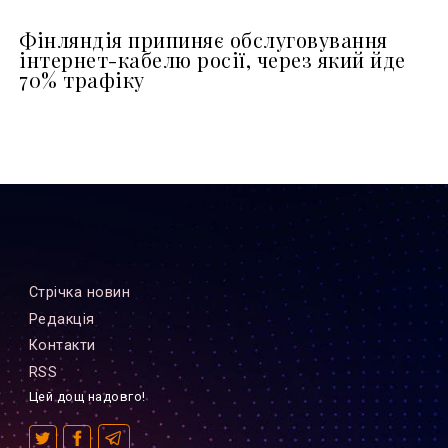
Фінляндія припиняє обслуговування
інтернет-кабелю росії, через який йде
70% трафіку
Стрiчка новин
Редакцiя
Контакти
RSS
Цей дощ надовго!