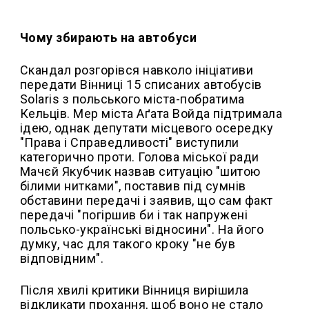
Чому збирають на автобуси
Скандал розгорівся навколо ініціативи
передати Вінниці 15 списаних автобусів
Solaris з польського міста-побратима
Кельців. Мер міста Аґата Войда підтримала
ідею, однак депутати місцевого осередку
"Права і Справедливості" виступили
категорично проти. Голова міської ради
Мачєй Якубчик назвав ситуацію "шитою
білими нитками", поставив під сумнів
обставини передачі і заявив, що сам факт
передачі "погіршив би і так напружені
польсько-українські відносини". На його
думку, час для такого кроку "не був
відповідним".
Після хвилі критики Вінниця вирішила
відкликати прохання, щоб воно не стало