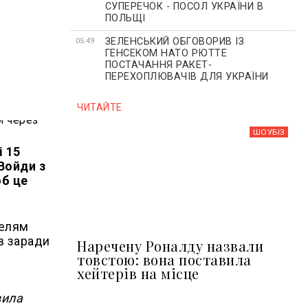
СУПЕРЕЧОК - ПОСОЛ УКРАЇНИ В
ПОЛЬЩІ
ЗЕЛЕНСЬКИЙ ОБГОВОРИВ ІЗ
05:49
ГЕНСЕКОМ НАТО РЮТТЕ
ПОСТАЧАННЯ РАКЕТ-
ПЕРЕХОПЛЮВАЧІВ ДЛЯ УКРАЇНИ
ЧИТАЙТЕ
ШОУБIЗ
і 15
 Войди з
об це
телям
ів заради
Наречену Роналду назвали
товстою: вона поставила
хейтерів на місце
вила