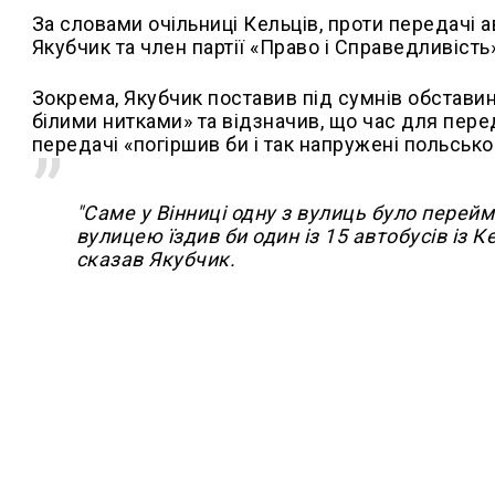
За словами очільниці Кельців, проти передачі 
Якубчик та член партії «Право і Справедливіст
Зокрема, Якубчик поставив під сумнів обставин
білими нитками» та відзначив, що час для перед
передачі «погіршив би і так напружені польсько
"Саме у Вінниці одну з вулиць було перей
вулицею їздив би один із 15 автобусів із 
сказав Якубчик.