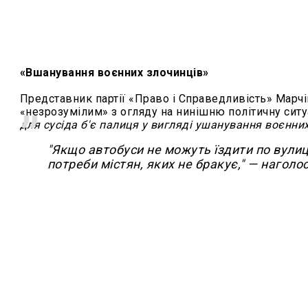
«Вшанування воєнних злочинців»
Представник партії «Право і Справедливість» Марч
«незрозумілим» з огляду на нинішню політичну сит
для сусіда б'є палиця у вигляді ушанування воєнних
"
Якщо автобуси не можуть їздити по вулиця
потреби містян, яких не бракує," — наголо