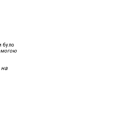
и було
помогою
 на