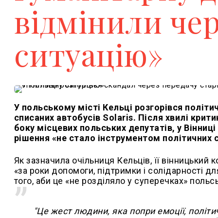
відмінили чер
ситуацію»
У польському місті Кельці розгорівся політи
списаних автобусів Solaris. Після хвилі крит
боку місцевих польських депутатів, у Вінниц
рішення «не стало інструментом політичних 
Як зазначила очільниця Кельців, її вінницький 
«за роки допомоги, підтримки і солідарності дл
того, аби це «не розділяло у суперечках» польс
"
Це жест людини, яка попри емоції, політи