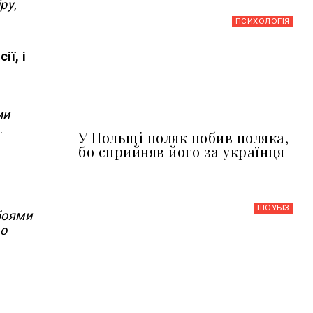
ру,
ПСИХОЛОГІЯ
ії, і
ми
.
У Польщі поляк побив поляка,
бо сприйняв його за українця
ШОУБIЗ
боями
до