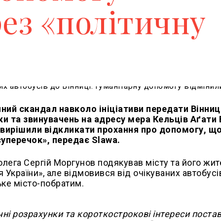
ез «політичну
чний скандал навколо ініціативи передати Вінниц
ики та звинувачень на адресу мера Кельців Аґати
і вирішили відкликати прохання про допомогу, щ
суперечок», передає Slawa.
колега Сергій Моргунов подякував місту та його жи
я України», але відмовився від очікуваних автобус
ьке місто-побратим.
чні розрахунки та короткострокові інтереси поста