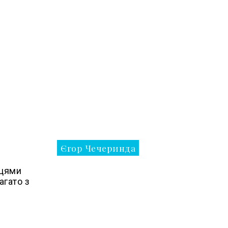
Єгор Чечеринда
нцями
агато з