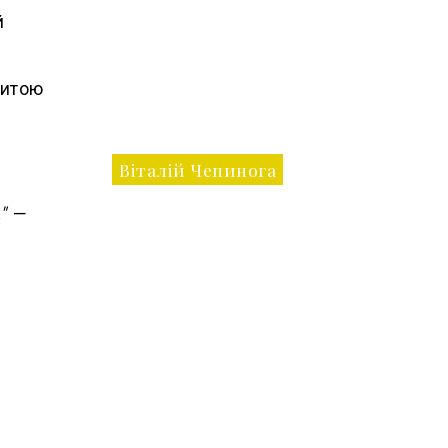
й
шитою
Віталій Чепинога
" —