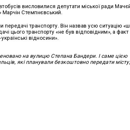
автобусів висловилися депутати міської ради Мачє
ь» Марчін Стемпнєвський.
и передачі транспорту. Він назвав усю ситуацію «
ачі цього транспорту «не був відповідним», а факт
-українські відносини».
меновано на вулицю Степана Бандери. І саме цією
Кельців, які планували безкоштовно передати місту,