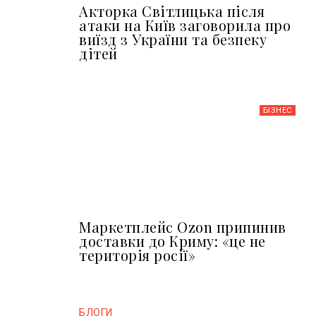
Акторка Світлицька після
атаки на Київ заговорила про
виїзд з України та безпеку
дітей
БІЗНЕС
Маркетплейс Ozon припинив
доставки до Криму: «це не
територія росії»
БЛОГИ