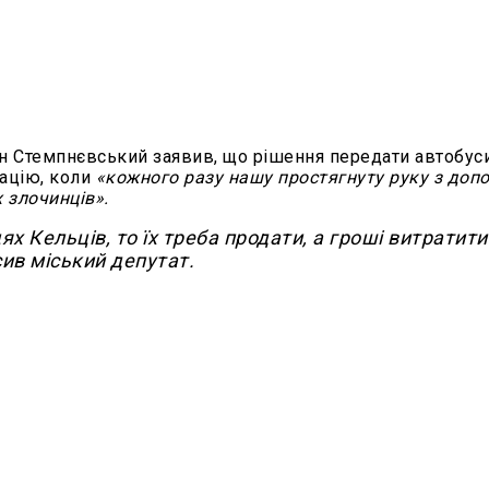
ін Стемпнєвський заявив, що рішення передати автобус
уацію, коли
«кожного разу нашу простягнуту руку з до
 злочинців».
х Кельців, то їх треба продати, а гроші витратити
сив міський депутат.