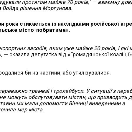
будували протягом майже 70 років," — взаємну дові
а Войда рішення Моргунова.
 роки стикається із наслідками російської агрес
льське місто-побратима».
нспортних засобів, яким уже майже 20 років, і які 
,
— сказала депутатка від «Громадянської коаліції»
родалися би на частини, або утилізувалися.
ереважно трамваї і тролейбуси. У ситуації з пере
 не можуть обслуговувати містян, що призводить 
ставин ми мали допомогти Вінниці виведеними з
яснила мер міста.