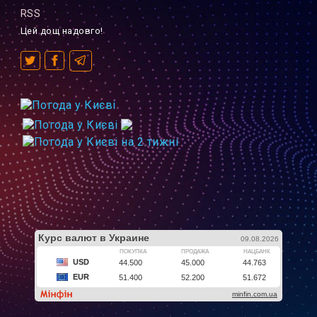
RSS
Цей дощ надовго!