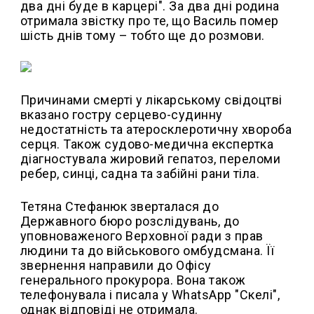
два дні буде в карцері". За два дні родина
отримала звістку про те, що Василь помер
шість днів тому – тобто ще до розмови.
Причинами смерті у лікарському свідоцтві
вказано гостру серцево-судинну
недостатність та атеросклеротичну хвороба
серця. Також судово-медична експертка
діагностувала жировий гепатоз, переломи
ребер, синці, садна та забійні рани тіла.
Тетяна Стефанюк зверталася до
Державного бюро розслідувань, до
уповноваженого Верховної ради з прав
людини та до військового омбудсмана. Її
звернення направили до Офісу
генерального прокурора. Вона також
телефонувала і писала у WhatsApp "Скелі",
однак відповіді не отримала.