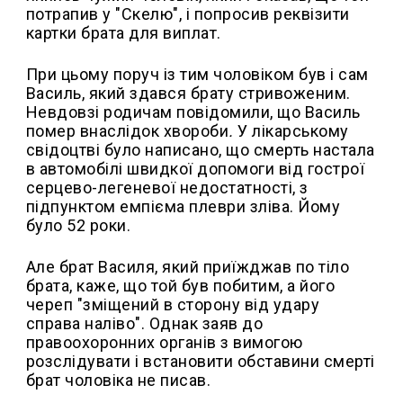
потрапив у "Скелю", і попросив реквізити
картки брата для виплат.
При цьому поруч із тим чоловіком був і сам
Василь, який здався брату стривоженим.
Невдовзі родичам повідомили, що Василь
помер внаслідок хвороби
.
У лікарському
свідоцтві було написано, що смерть настала
в автомобілі швидкої допомоги від гострої
серцево-легеневої недостатності, з
підпунктом емпієма плеври зліва. Йому
було 52 роки.
Але брат Василя, який приїжджав по тіло
брата, каже, що той був побитим, а його
череп "зміщений в сторону від удару
справа наліво". Однак заяв до
правоохоронних органів з вимогою
розслідувати і встановити обставини смерті
брат чоловіка не писав.