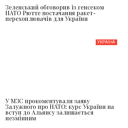
Зеленський обговорив із генсеком
НАТО Рютте постачання ракет-
перехоплювачів для України
УКРАЇНА
У МЗС прокоментували заяву
Залужного про НАТО: курс України на
вступ до Альянсу залишається
незмінним