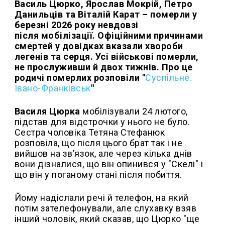
Василь Цюрко, Ярослав Мокрій, Петро
Данильців та Віталій Карат – померли у
березні 2026 року невдовзі
після мобілізації. Офіційними причинами
смертей у довідках вказали хвороби
легенів та серця.
Усі військові померли,
не прослуживши й двох тижнів. Про це
родичі померлих розповіли "
Суспільне.
Івано-Франківськ
"
Василя Цюрка
мобілізували 24 лютого,
підстав для відстрочки у нього не було.
Сестра чоловіка Тетяна Стефанюк
розповіла, що після цього брат так і не
вийшов на зв’язок, але через кілька днів
вони дізналися, що він опинився у "Скелі" і
що він у поганому стані після побиття.
Йому надіслали речі й телефон, на який
потім зателефонували, але слухавку взяв
інший чоловік, який сказав, що Цюрко "ще