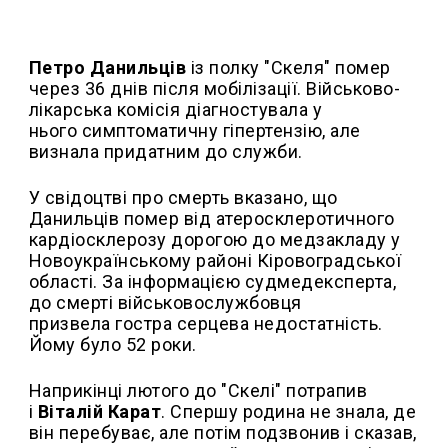
Петро Данильців
із полку "Скеля" помер
через 36 днів після мобілізації. Військово-
лікарська комісія діагностувала у
нього симптоматичну гіпертензію, але
визнала придатним до служби.
У свідоцтві про смерть вказано, що
Данильців помер від атеросклеротичного
кардіосклерозу дорогою до медзакладу у
Новоукраїнському районі Кіровоградської
області. За інформацією судмедексперта,
до смерті військовослужбовця
призвела гостра серцева недостатність.
Йому було 52 роки.
Наприкінці лютого до "Скелі" потрапив
і
Віталій Карат
. Спершу родина не знала, де
він перебуває, але потім подзвонив і сказав,