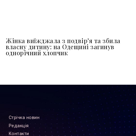
Жінка виїжджала з подвір’я та збила
власну дитину: на Одещині загинув
однорічний хлопчик
Стрiчка новин
Редакцiя
Контакти