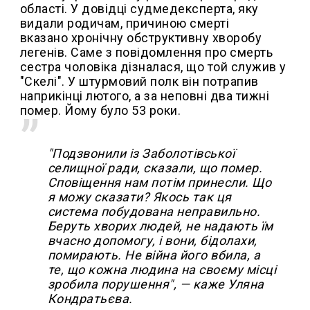
області. У довідці судмедексперта, яку
видали родичам, причиною смерті
вказано хронічну обструктивну хворобу
легенів. Саме з повідомлення про смерть
сестра чоловіка дізналася, що той служив у
"Скелі". У штурмовий полк він потрапив
наприкінці лютого, а за неповні два тижні
помер. Йому було 53 роки.
"Подзвонили із Заболотівської
селищної ради, сказали, що помер.
Сповіщення нам потім принесли. Що
я можу сказати? Якось так ця
система побудована неправильно.
Беруть хворих людей, не надають їм
вчасно допомогу, і вони, бідолахи,
помирають. Не війна його вбила, а
те, що кожна людина на своєму місці
зробила порушення", — каже Уляна
Кондратьєва.