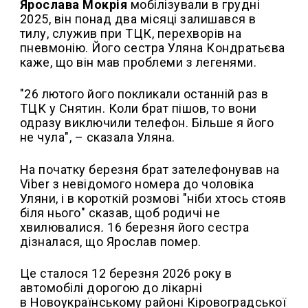
Ярослава Мокрія
мобілізували в грудні
2025, він понад два місяці залишався в
тилу, служив при ТЦК, перехворів на
пневмонію. Його сестра Уляна Кондратьєва
каже, що він мав проблеми з легенями.
"26 лютого його покликали останній раз в
ТЦК у Снятин. Коли брат пішов, то вони
одразу виключили телефон. Більше я його
не чула", – сказала Уляна.
На початку березня брат зателефонував на
Viber з невідомого номера до чоловіка
Уляни, і в короткій розмові "ніби хтось стояв
біля нього" сказав, щоб родичі не
хвилювалися
.
16 березня його сестра
дізналася, що Ярослав помер.
Це сталося 12 березня 2026 року в
автомобілі дорогою до лікарні
в Новоукраїнському районі Кіровоградської