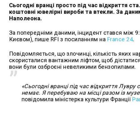
Сьогодні вранці просто під час відкриття ст
коштовні ювелірні вироби та втекли. За дан
Наполеона.
За попередніми даними, інцидент стався між 9:3
Києвом), пише RFI з посиланням на
France 24
.
Повідомляється, що злочинці, кількість яких на
скористалися вантажним ліфтом, щоб дістатися д
вони були озброєні невеликими бензопилами.
«Сьогодні вранці під час відкриття Лувру
немає. Я перебуваю на місці разом із муз
повідомила міністерка культури Франції
Ра