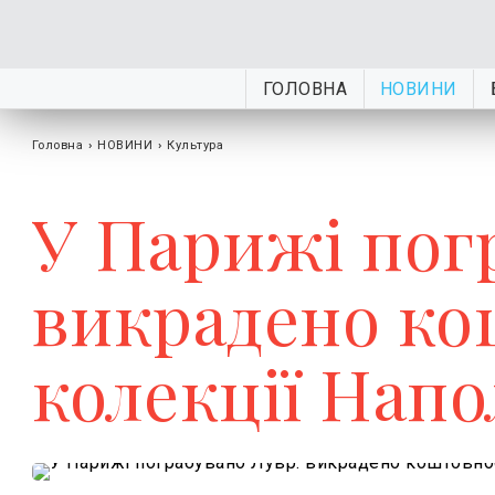
ГОЛОВНА
НОВИНИ
Головна
›
НОВИНИ
›
Культура
У Парижі пог
викрадено ко
колекції Нап