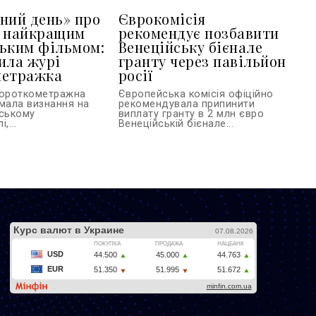
ний день» про
Єврокомісія
в найкращим
рекомендує позбавити
ьким фільмом:
Венеційську бієнале
ила журі
гранту через павільйон
метражка
росії
короткометражна
Європейська комісія офіційно
имала визнання на
рекомендувала припинити
вському
виплату гранту в 2 млн євро
,...
Венеційській бієнале...