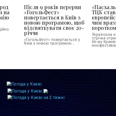
арод
Після 9 років перерви
«Пасхаль
и на
«ГогольФест»
ТЦК ста
емію
повертається в Київ з
європейс
новою програмою, щоб
чим враз
відсвяткувати своє 20-
коротко
ційно
річчя
Українська 
стрічка отр
«ГогольФест» повертається у
66-му Кракі
Київ з новою програмою...
кінофестивалі