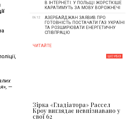
В ІНТЕРНЕТІ: У ПОЛЬЩІ ЖОРСТКІШЕ
и
КАРАТИМУТЬ ЗА МОВУ ВОРОЖНЕЧІ
ії
АЗЕРБАЙДЖАН ЗАЯВИВ ПРО
06:12
ГОТОВНІСТЬ ПОСТАЧАТИ ГАЗ УКРАЇНІ
ТА РОЗШИРЮВАТИ ЕНЕРГЕТИЧНУ
за
СПІВПРАЦЮ
ЧИТАЙТЕ
оліції,
ШОУБIЗ
алих
я»,
—
Зірка «Гладіатора» Рассел
Кроу виглядає невпізнавано у
свої 62