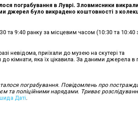
алося пограбування в Луврі. Зловмисники викрал
ими джерел було викрадено коштовності з колекц
0 та 9:40 ранку за місцевим часом (10:30 та 10:40 
разі невідома, приїхали до музею на скутері та
о кімнати, яка їх цікавила. За даними джерела в п
 сталося пограбування. Повідомлень про постражд
еєм та поліційними нарядами. Триває розслідуванн
шида Даті
.