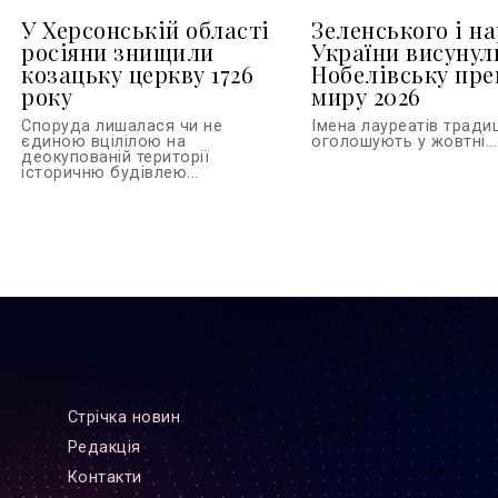
У Херсонській області
Зеленського і н
росіяни знищили
України висунул
козацьку церкву 1726
Нобелівську пр
року
миру 2026
Споруда лишалася чи не
Імена лауреатів тради
єдиною вцілілою на
оголошують у жовтні...
деокупованій території
історичню будівлею...
Стрiчка новин
Редакцiя
Контакти