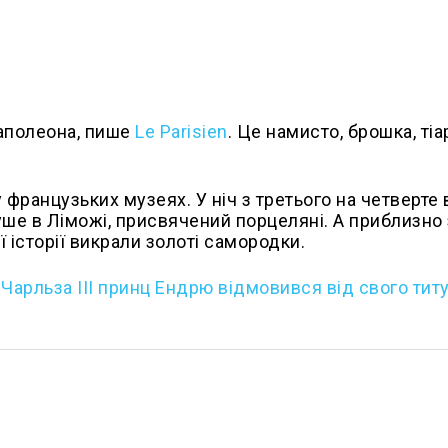
Наполеона, пише
Le Parisien
. Це намисто, брошка, тіа
у французьких музеях. У ніч з третього на четверте
е в Ліможі, присвячений порцеляні. А приблизно 
 історії викрали золоті самородки.
 Чарльза ІІІ принц Ендрю відмовився від свого титу