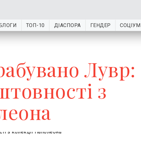
БЛОГИ
ТОП-10
ДІАСПОРА
ГЕНДЕР
СОЦІУМ
рабувано Лувр:
штовності з
олеона