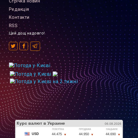
Стрiчка новин
Редакцiя
Контакти
RSS
Цей дощ надовго!