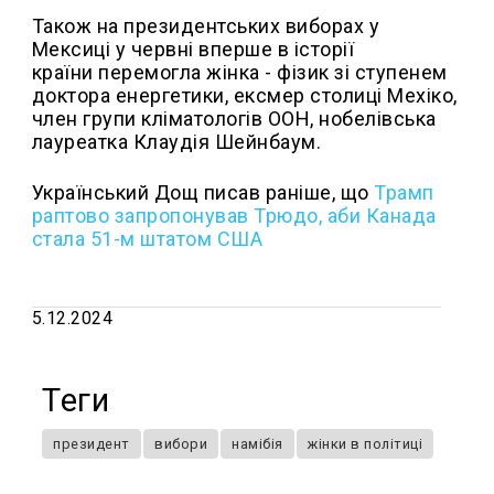
Також на президентських виборах у
Мексиці у червні вперше в історії
країни перемогла жінка - фізик зі ступенем
доктора енергетики, ексмер столиці Мехіко,
член групи кліматологів ООН, нобелівська
лауреатка Клаудія Шейнбаум.
Український Дощ писав раніше, що
Трамп
раптово запропонував Трюдо, аби Канада
стала 51-м штатом США
5.12.2024
Теги
президент
вибори
намібія
жінки в політиці