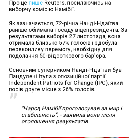
Про це
пише
Reuters, посилаючись на
виборчу комісію Намібії.
Як зазначається, 72-річна Нанді-Ндаїтва
раніше обіймала посаду віцепрезидента. За
результатами виборів 27 листопада, вона
отримала близько 57% голосів і здобула
переконливу перемогу, необхідну для
подолання 50-відсоткового бар'єра.
Основним суперником Нанді-Ндаїтви був
Пандулені Ітула з опозиційної партії
Independent Patriots for Change (IPC), який
посів друге місце з 26% голосів.
"Народ Намібії проголосував за мир і
стабільність", - заявила вона після
оголошення результатів.