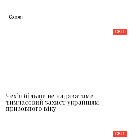
Схожi
СВІТ
Чехія більше не надаватиме
тимчасовий захист українцям
призовного віку
СВІТ