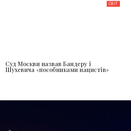
СВІТ
Суд Москви назвав Бандеру і
Шухевича «пособниками нацистів»