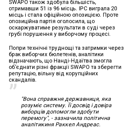
SWAPO також здобула більшість,
отримавши 51 із 96 місць. IPC виграла 20
місць і стала офіційною опозицією. Проте
опозиційна партія оголосила, що
оскаржуватиме результати в суді через
грубі порушення у виборчому процесі.
Попри технічні труднощі та затримки через
брак виборчих бюлетенів, аналітики
відзначають, що Нанді-Ндаїтва змогла
об’єднати різні фракції SWAPO та зберегти
репутацію, вільну від корупційних
скандалів.
"Вона справжня державниця, яка
розуміє систему. Її досвід і довіра
виборців допомогли здобути
перемогу", - зазначила політична
аналітикиня Раккел Андреас.