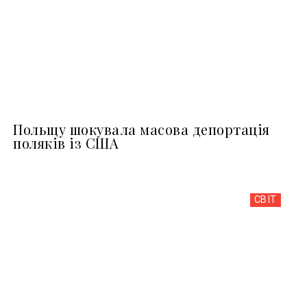
Польщу шокувала масова депортація
поляків із США
СВІТ