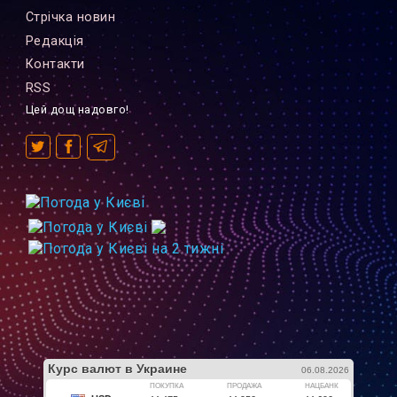
Стрiчка новин
Редакцiя
Контакти
RSS
Цей дощ надовго!