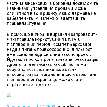
частина військових із бойовим досвідом та
навичками управління дронами може
опинитися в зоні ризику, якщо держава не
забезпечить їм належної адаптації та
працевлаштування.
Відомо, що в Україні вирішили запровадити
чіткі правила користування БпЛА в
післявоєнний період. Комітет Верховної
Ради з питань правоохоронної діяльності
вже схвалив відповідний законопроєкт.
Йдеться про контроль польотів, реєстрацію
дронів та ідентифікацію осіб, які ними
керують. Безпілотники вже стали
використовувати зі злочинною метою і для
післявоєнної України це може стати
серйозною загрозою.
Законопроєкт № 13600
передбачає: