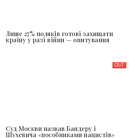
Лише 27% поляків готові захищати
країну у разі війни — опитування
СВІТ
Суд Москви назвав Бандеру і
Шухевича «пособниками нацистів»