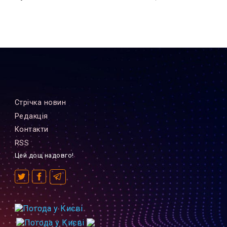
Стрiчка новин
Редакцiя
Контакти
RSS
Цей дощ надовго!