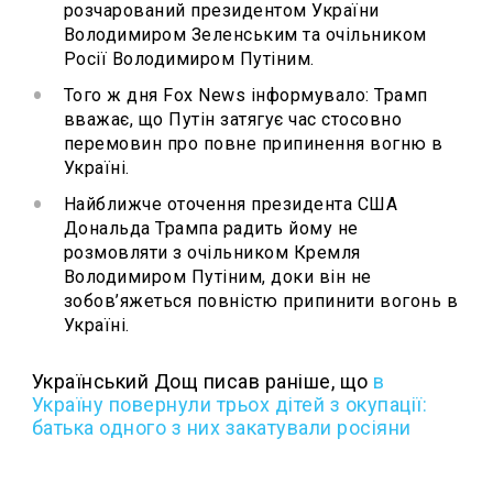
розчарований президентом України
Володимиром Зеленським та очільником
Росії Володимиром Путіним.
Того ж дня Fox News інформувало: Трамп
вважає, що Путін затягує час стосовно
перемовин про повне припинення вогню в
Україні.
Найближче оточення президента США
Дональда Трампа радить йому не
розмовляти з очільником Кремля
Володимиром Путіним, доки він не
зобов’яжеться повністю припинити вогонь в
Україні.
Український Дощ писав раніше, що
в
Україну повернули трьох дітей з окупації:
батька одного з них закатували росіяни