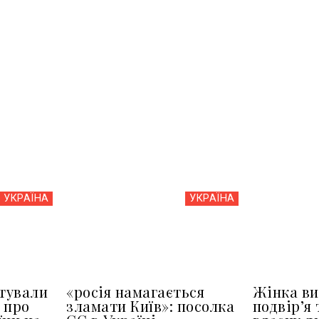
УКРАЇНА
УКРАЇНА
тували
«росія намагається
Жінка ви
 про
зламати Київ»: посолка
подвір’я 