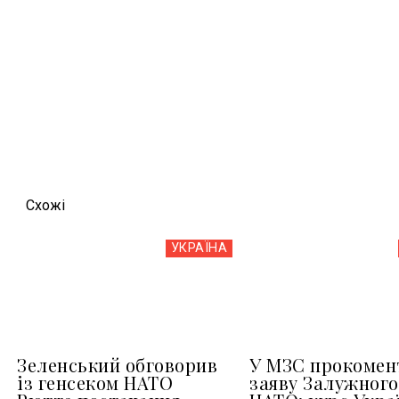
Схожi
УКРАЇНА
Зеленський обговорив
У МЗС прокомен
із генсеком НАТО
заяву Залужного