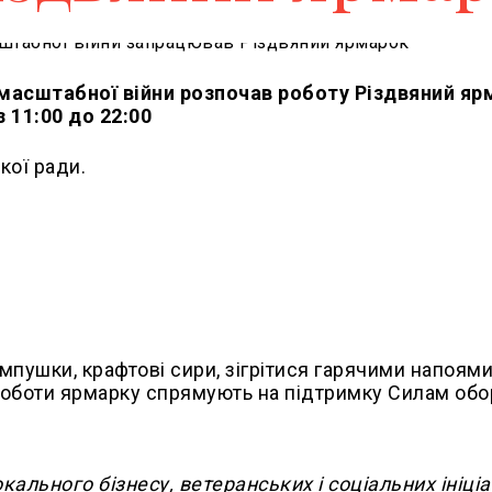
омасштабної війни розпочав роботу Різдвяний яр
з 11:00 до 22:00
кої ради.
пушки, крафтові сири, зігрітися гарячими напоями
 роботи ярмарку спрямують на підтримку Силам об
ального бізнесу, ветеранських і соціальних ініціа