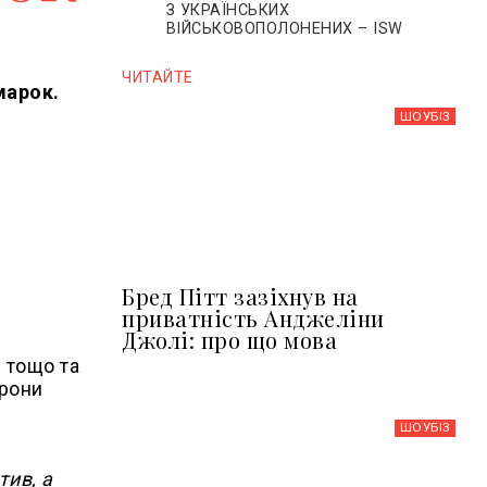
З УКРАЇНСЬКИХ
ВІЙСЬКОВОПОЛОНЕНИХ – ISW
ЧИТАЙТЕ
марок.
ШОУБIЗ
Бред Пітт зазіхнув на
приватність Анджеліни
Джолі: про що мова
 тощо та
орони
ШОУБIЗ
тив, а