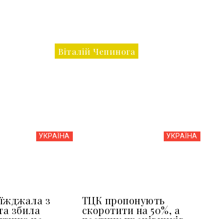
Віталій Чепинога
УКРАЇНА
УКРАЇНА
їжджала з
ТЦК пропонують
та збила
скоротити на 50%, а