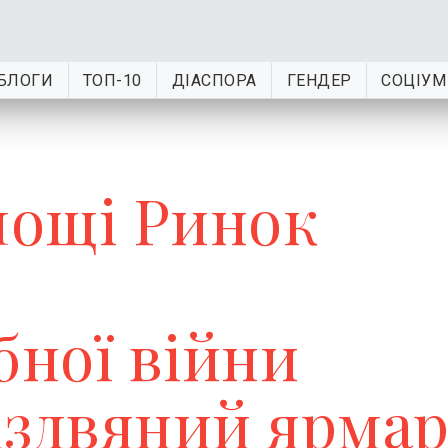
БЛОГИ
ТОП-10
ДІАСПОРА
ГЕНДЕР
СОЦІУМ
лощі Ринок
ної війни
іздвяний ярма