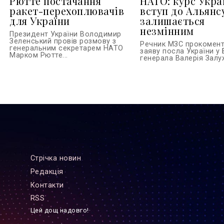
Рютте постачання
НАТО: курс Укра
ракет-перехоплювачів
вступ до Альянс
для України
залишається
незмінним
Президент України Володимир
Зеленський провів розмову з
Речник МЗС прокомен
генеральним секретарем НАТО
заяву посла України у 
Марком Рютте...
генерала Валерія Залуж
Стрiчка новин
Редакцiя
Контакти
RSS
Цей дощ надовго!