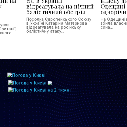
їни на
ЄС в Україні
власну д
у
відреагувала на нічний
Одещині 
балістичний обстріл
однорічн
Посолка Європейського Союзу
На Одещині 
в Україні Катаріна Матернова
збила власн
тував
відреагувала на російську
сина...
Британії,
балістичну атаку...
ного...