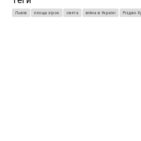
Теги
Львів
площа зірок
свята
війна в Україні
Різдво 