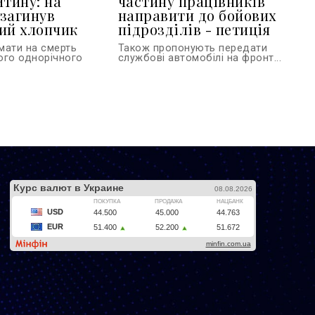
итину: на
частину працівників
загинув
направити до бойових
ий хлопчик
підрозділів - петиція
мати на смерть
Також пропонують передати
ого однорічного
службові автомобілі на фронт...