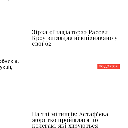
Зірка «Гладіатора» Рассел
Кроу виглядає невпізнавано у
свої 62
бників,
кції,
ПОДОРОЖІ
На тлі мітингів: Астафʼєва
жорстко пройшлася по
колегам, які хизуються