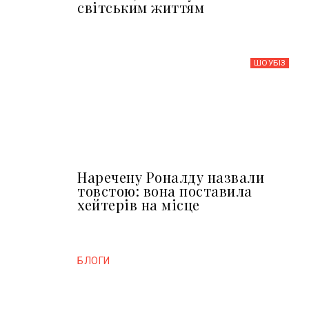
світським життям
ШОУБIЗ
Наречену Роналду назвали
товстою: вона поставила
хейтерів на місце
БЛОГИ