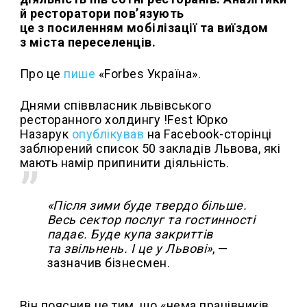
й ресторатори пов’язують
це з посиленням мобілізації та виїздом
з міста переселенців.
Про це
пише
«Forbes Україна».
Днями співвласник львівського
ресторанного холдингу !Fest Юрко
Назарук
опублікував
на Facebook-сторінці
заблюрений список 50 закладів Львова, які
мають намір припинити діяльність.
«Після зими буде твердо більше.
Весь сектор послуг та гостинності
падає. Буде купа закриттів
та звільнень. І це у Львові»
, —
зазначив бізнесмен.
Він пояснив це тим, що «нема працівників,