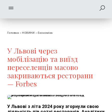
Головна
›
НОВИНИ
›
Економіка
У Львові через
мобілізацію та виїзд
переселенців масово
закриваються ресторани
— Forbes
У Львові з літа 2024 року згорнули свою
діяльність пів сотні ресторанів. Аналітики