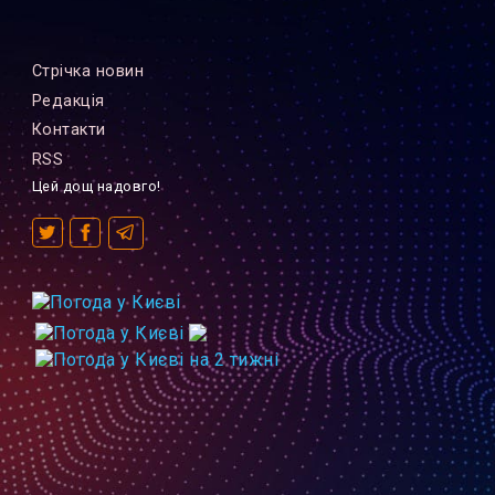
Стрiчка новин
Редакцiя
Контакти
RSS
Цей дощ надовго!