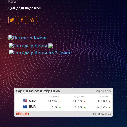
RSS
Цей дощ надовго!