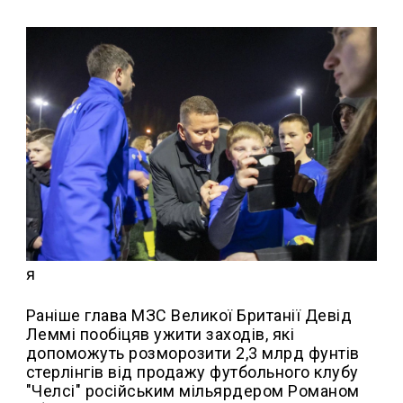
я
Раніше глава МЗС Великої Британії Девід
Леммі пообіцяв ужити заходів, які
допоможуть розморозити 2,3 млрд фунтів
стерлінгів від продажу футбольного клубу
"Челсі" російським мільярдером Романом