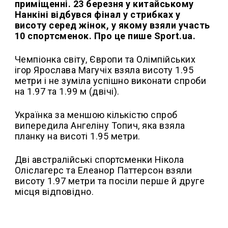
приміщенні. 23 березня у китайському
Нанкіні відбувся фінал у стрибках у
висоту серед жінок, у якому взяли участь
10 спортсменок. Про це пише Sport.ua.
Чемпіонка світу, Європи та Олімпійських
ігор Ярослава Магучіх взяла висоту 1.95
метри і не зуміла успішно виконати спроби
на 1.97 та 1.99 м (двічі).
Українка за меншою кількістю спроб
випередила Ангеліну Топич, яка взяла
планку на висоті 1.95 метри.
Дві австралійські спортсменки Нікола
Оліслагерс та Елеанор Паттерсон взяли
висоту 1.97 метри та посіли перше й друге
місця відповідно.