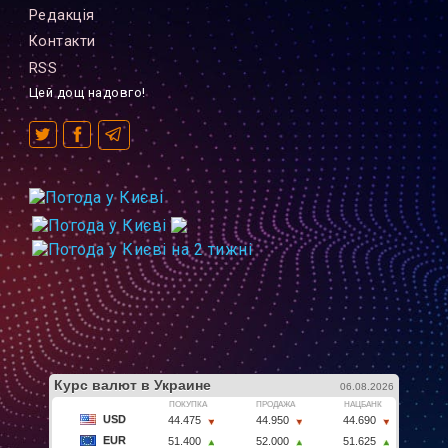
Редакцiя
Контакти
RSS
Цей дощ надовго!