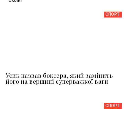
Схожi
СПОРТ
Усик назвав боксера, який замінить
його на вершині суперважкої ваги
СПОРТ