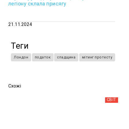
легіону склала присягу
21.11.2024
Теги
Лондон
податок
спадщина
мітинг протесту
Схожi
СВІТ