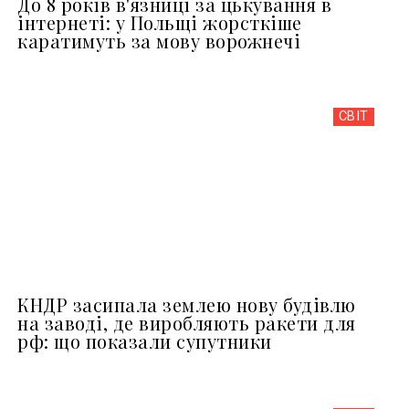
До 8 років в'язниці за цькування в
інтернеті: у Польщі жорсткіше
каратимуть за мову ворожнечі
СВІТ
КНДР засипала землею нову будівлю
на заводі, де виробляють ракети для
рф: що показали супутники