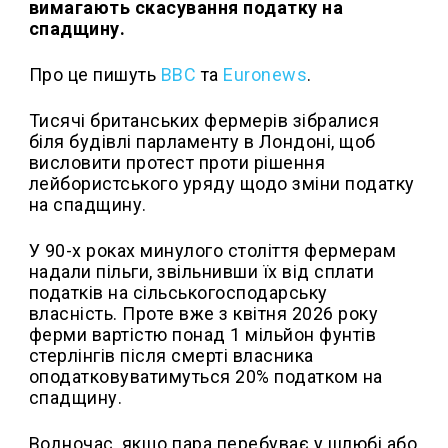
вимагають скасування податку на
спадщину.
Про це пишуть
BBC
та
Euronews
.
Тисячі британських фермерів зібралися
біля будівлі парламенту в Лондоні, щоб
висловити протест проти рішення
лейбористського уряду щодо зміни податку
на спадщину.
У 90-х роках минулого століття фермерам
надали пільги, звільнивши їх від сплати
податків на сільськогосподарську
власність. Проте вже з квітня 2026 року
ферми вартістю понад 1 мільйон фунтів
стерлінгів після смерті власника
оподатковуватимуться 20% податком на
спадщину.
Водночас, якщо пара перебуває у шлюбі або