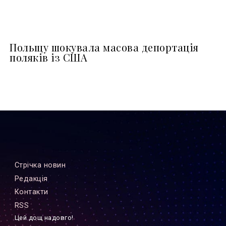
Польщу шокувала масова депортація
поляків із США
Стрiчка новин
Редакцiя
Контакти
RSS
Цей дощ надовго!