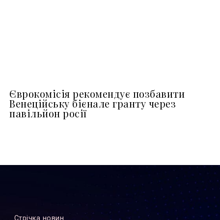
Єврокомісія рекомендує позбавити
Венеційську бієнале гранту через
павільйон росії
Стрiчка новин