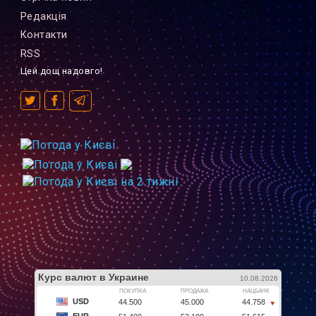
Редакцiя
Контакти
RSS
Цей дощ надовго!