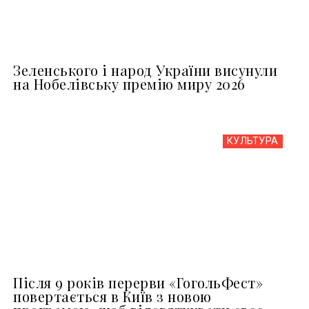
Зеленського і народ України висунули
на Нобелівську премію миру 2026
КУЛЬТУРА
Після 9 років перерви «ГогольФест»
повертається в Київ з новою