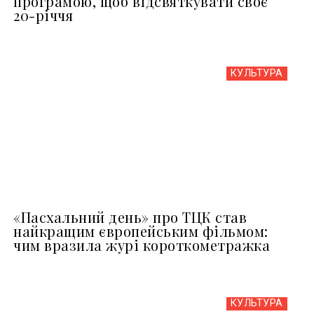
програмою, щоб відсвяткувати своє
20-річчя
КУЛЬТУРА
«Пасхальний день» про ТЦК став
найкращим європейським фільмом:
чим вразила журі короткометражка
КУЛЬТУРА