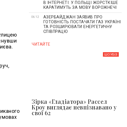
В ІНТЕРНЕТІ: У ПОЛЬЩІ ЖОРСТКІШЕ
КАРАТИМУТЬ ЗА МОВУ ВОРОЖНЕЧІ
АЗЕРБАЙДЖАН ЗАЯВИВ ПРО
06:12
ГОТОВНІСТЬ ПОСТАЧАТИ ГАЗ УКРАЇНІ
ТА РОЗШИРЮВАТИ ЕНЕРГЕТИЧНУ
СПІВПРАЦЮ
вулицею
иснувши
ЧИТАЙТЕ
иєва.
ШОУБIЗ
руч,
Зірка «Гладіатора» Рассел
Кроу виглядає невпізнавано у
ликаного
свої 62
 умовах