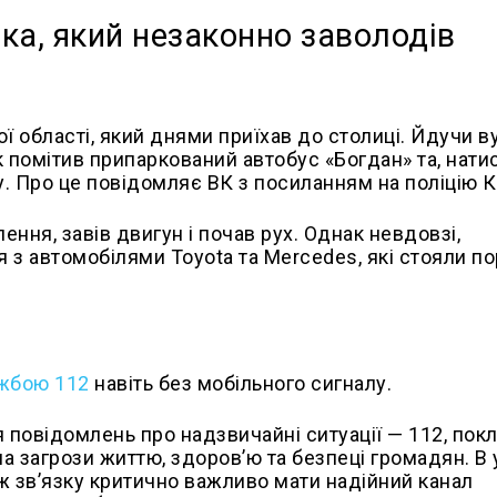
ка, який незаконно заволодів
.
 області, який днями приїхав до столиці. Йдучи 
 помітив припаркований автобус «Богдан» та, нат
у. Про це повідомляє ВК з посиланням на поліцію К
ення, завів двигун і почав рух. Однак невдовзі,
 з автомобілями Toyota та Mercedes, які стояли по
ужбою 112
навіть без мобільного сигналу.
 повідомлень про надзвичайні ситуації — 112, пок
а загрози життю, здоров’ю та безпеці громадян. В
 зв’язку критично важливо мати надійний канал