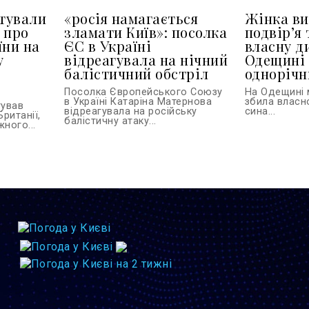
тували
«росія намагається
Жінка ви
 про
зламати Київ»: посолка
подвір’я 
їни на
ЄС в Україні
власну д
у
відреагувала на нічний
Одещині 
балістичний обстріл
однорічн
Посолка Європейського Союзу
На Одещині 
в Україні Катаріна Матернова
збила власн
тував
відреагувала на російську
сина...
Британії,
балістичну атаку...
ного...