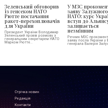
Зеленський обговорив
У МЗС прокомен
із генсеком НАТО
заяву Залужного
Рютте постачання
НАТО: курс Укра
ракет-перехоплювачів
вступ до Альянс
для України
залишається
незмінним
Президент України Володимир
Зеленський провів розмову з
Речник МЗС прокомен
генеральним секретарем НАТО
заяву посла України у 
Марком Рютте...
генерала Валерія Залуж
Стрiчка новин
Редакцiя
Контакти