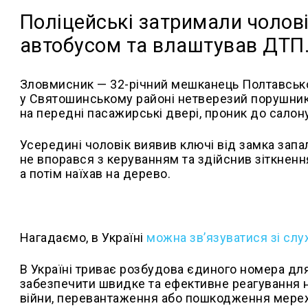
Поліцейські затримали чолові
автобусом та влаштував ДТП
Зловмисник — 32-річний мешканець Полтавської
у Святошинському районі нетверезий порушник
на передні пасажирські двері, проник до салон
Усередині чоловік виявив ключі від замка запал
не впорався з керуванням та здійснив зіткнення
а потім наїхав на дерево.
Нагадаємо, в Україні
можна зв’язуватися зі сл
В Україні триває розбудова єдиного номера для
забезпечити швидке та ефективне реагування н
війни, перевантаження або пошкодження мереж