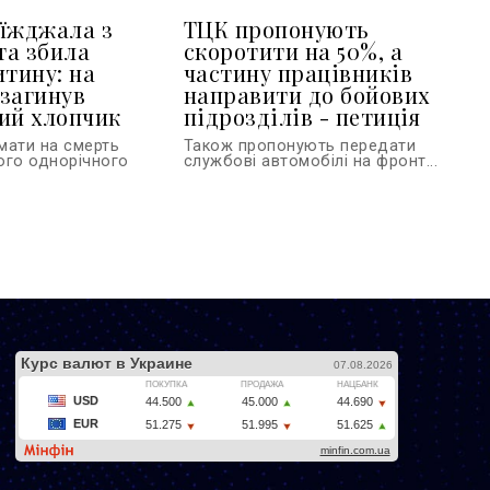
їжджала з
ТЦК пропонують
та збила
скоротити на 50%, а
итину: на
частину працівників
загинув
направити до бойових
ий хлопчик
підрозділів - петиція
мати на смерть
Також пропонують передати
ого однорічного
службові автомобілі на фронт...