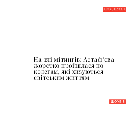
ПОДОРОЖІ
На тлі мітингів: Астафʼєва
жорстко пройшлася по
колегам, які хизуються
світським життям
ШОУБIЗ