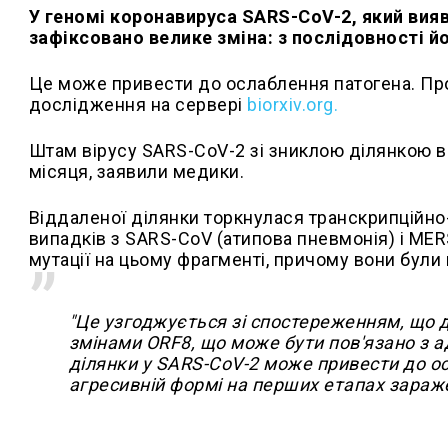
У геномі коронавируса SARS-CoV-2, який виявл
зафіксовано велике зміна: з послідовності й
Це може привести до ослаблення патогена. Про 
дослідження на сервері
biorxiv.org.
Штам вірусу SARS-CoV-2 зі зниклою ділянкою в
місяця, заявили медики.
Віддаленої ділянки торкнулася транскрипційно
випадків з SARS-CoV (атипова пневмонія) і ME
мутації на цьому фрагменті, причому вони були 
"Це узгоджується зі спостереженням, що д
змінами ORF8, що може бути пов'язано з 
ділянки у SARS-CoV-2 може привести до ос
агресивній формі на перших етапах заражен