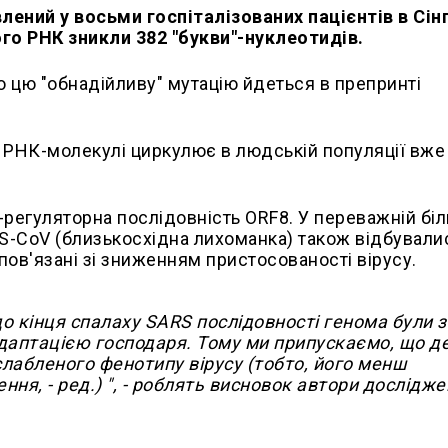
ений у восьми госпіталізованих пацієнтів в Сінг
ого РНК зникли 382 "букви"-нуклеотидів.
цю ​​"обнадійливу" мутацію йдеться в препринті
 РНК-молекулі циркулює в людській популяції вже
-регуляторна послідовність ORF8. У переважній бі
RS-CoV (близькосхідна лихоманка) також відбували
пов'язані зі зниженням пристосованості вірусу.
о кінця спалаху SARS послідовності генома були з
адаптацією господаря. Тому ми припускаємо, що д
лабленого фенотипу вірусу (тобто, його менш
ня, - ред.) ", - роблять висновок автори дослідже