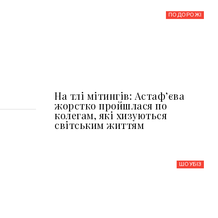
ПОДОРОЖІ
На тлі мітингів: Астафʼєва
жорстко пройшлася по
колегам, які хизуються
світським життям
ШОУБIЗ