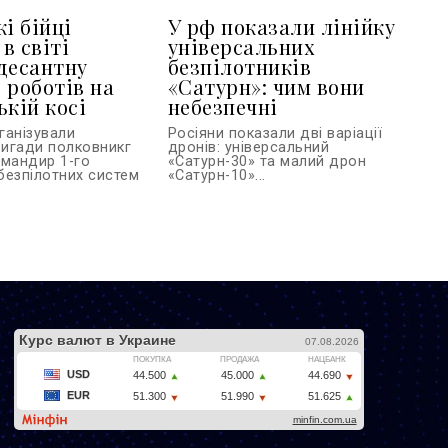
і бійці
У рф показали лінійку
в світі
універсальних
десантну
безпілотників
 роботів на
«Сатурн»: чим вони
ькій косі
небезпечні
ганізували
Росіяни показали дві варіації
игади полковникг
дронів: універсальний
омандир 1-го
«Сатурн-30» та малий дрон
безпілотних систем
«Сатурн-10»...