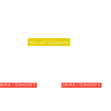
Віталій Чепинога
НАУКА І ТЕХНОЛОГІЇ
НАУКА І ТЕХНОЛОГІЇ