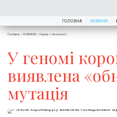
ГОЛОВНА
НОВИНИ
Головна
›
НОВИНИ
›
Наука і технології
У геномі коро
виявлена ​​«о
мутація