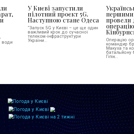
или
У Києві запустили
Українськ
арат,
пілотний проєкт 5G.
першими 
ти
Наступною стане Одеса
провели 
операцію
"Запуск 5G у Києві – це ще один
Кінбурнс
важливий крок до сучасної
телеком-інфраструктури
о
Операцію ор
України...
з води
командир бр
Макуха та к
батальйону 
Гіпік...