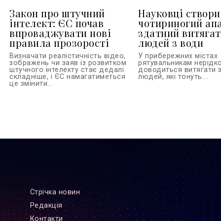
Закон про штучний
Науковці створ
інтелект: ЄС почав
чотириногий ап
впроваджувати нові
здатний витяга
правила прозорості
людей з води
Визначати реалістичність відео,
У прибережних містах
зображень чи заяв із розвитком
рятувальникам нерідк
штучного інтелекту стає дедалі
доводиться витягати 
складніше, і ЄС намагатиметься
людей, які тонуть....
це змінити...
Стрiчка новин
Редакцiя
Контакти