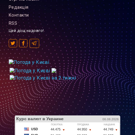
Редакцiя
Контакти
RSS
Цей дощ надовго!