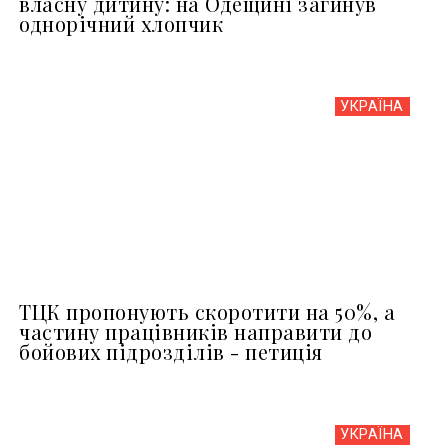
власну дитину: на Одещині загинув
однорічний хлопчик
УКРАЇНА
ТЦК пропонують скоротити на 50%, а
частину працівників направити до
бойових підрозділів - петиція
УКРАЇНА