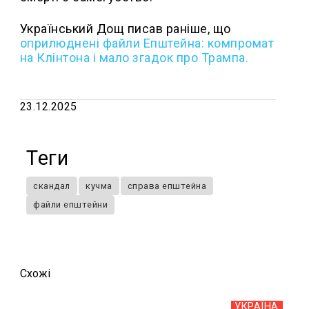
Український Дощ писав раніше, що
о
прилюднені файли Епштейна: компромат
на Клінтона і мало згадок про Трампа.
23.12.2025
Теги
скандал
кучма
справа епштейна
файли епштейни
Схожi
УКРАЇНА