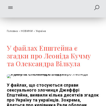
Головна
›
НОВИНИ
›
Україна
У файлах Епштейна є
згадки про Леоніда Кучму
та Олександра Вілкула
У файлах, що стосуються справи
сексуального злочинця Джеффрі
Епштейна, виявили кілька десятків згадок
про Україну та українців. Зокрема,
йдеться про керівника Ради оборони