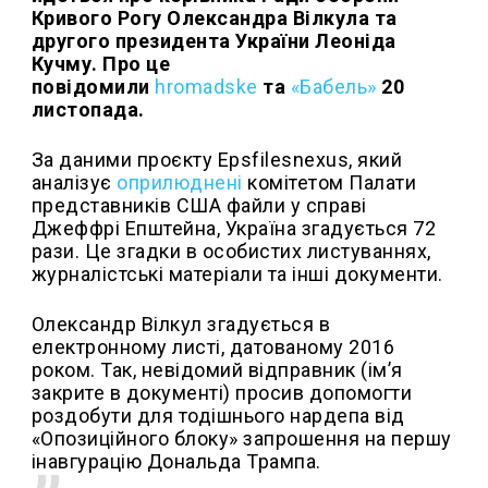
Кривого Рогу Олександра Вілкула та
другого президента України Леоніда
Кучму. Про це
повідомили
hromadske
та
«Бабель»
20
листопада.
За даними проєкту Epsfilesnexus, який
аналізує
оприлюднені
комітетом Палати
представників США файли у справі
Джеффрі Епштейна, Україна згадується 72
рази. Це згадки в особистих листуваннях,
журналістські матеріали та інші документи.
Олександр Вілкул згадується в
електронному листі, датованому 2016
роком. Так, невідомий відправник (ім’я
закрите в документі) просив допомогти
роздобути для тодішнього нардепа від
«Опозиційного блоку» запрошення на першу
інавгурацію Дональда Трампа.