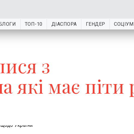
БЛОГИ
ТОП-10
ДІАСПОРА
ГЕНДЕР
СОЦІУМ
лися з
а які має піти