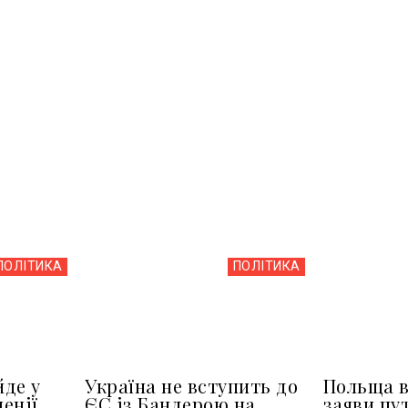
ПОЛІТИКА
ПОЛІТИКА
йде у
Україна не вступить до
Польща в
менії
ЄС із Бандерою на
заяви пу