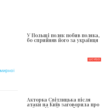
У Польщі поляк побив поляка,
бо сприйняв його за українця
ШОУБIЗ
«мирної
Акторка Світлицька після
атаки на Київ заговорила про