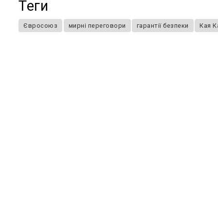
Теги
Євросоюз
мирні переговори
гарантії безпеки
Кая К