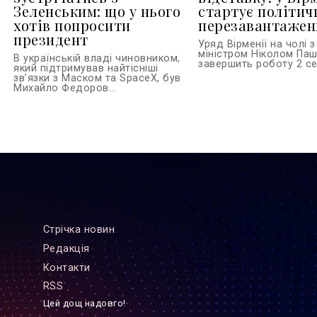
Зеленським: що у нього
стартує політич
хотів попросити
перезавантажен
президент
Уряд Вірменії на чолі з
міністром Ніколом Па
В українській владі чиновником,
завершить роботу 2 сер
який підтримував найтісніші
зв’язки з Маском та SpaceX, був
Михайло Федоров...
Стрiчка новин
Редакцiя
Контакти
RSS
Цей дощ надовго!