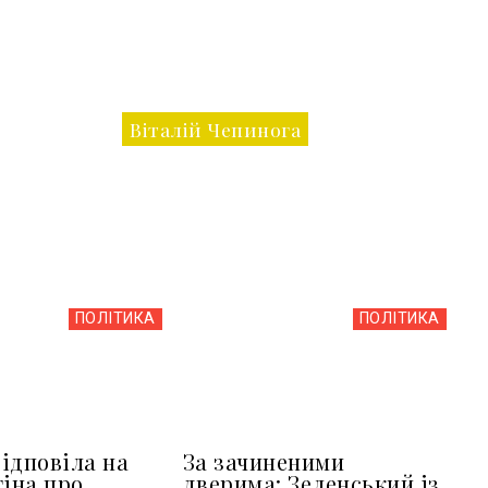
Віталій Чепинога
ПОЛІТИКА
ПОЛІТИКА
ідповіла на
За зачиненими
тіна про
дверима: Зеленський із