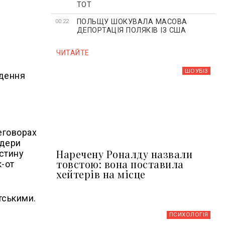
ТОТ
ПОЛЬЩУ ШОКУВАЛА МАСОВА
00:22
ДЕПОРТАЦІЯ ПОЛЯКІВ ІЗ США
ЧИТАЙТЕ
ШОУБIЗ
едення
еговорах
ідери
Наречену Роналду назвали
астину
товстою: вона поставила
к-от
хейтерів на місце
тськими.
ПСИХОЛОГІЯ