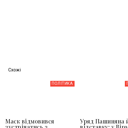
Схожi
ПОЛІТИКА
Маск відмовився
Уряд Пашиняна 
зустрічатись з
відставку: у Вір