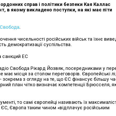
ордонних справ і політики безпеки Кая Каллас
, в якому викладено поступки, на які має піти
 Свобода
.
очення чисельності російських військ та їхнє вив
ість демократизації суспільства.
адіо Свобода Рікард Йозвяк, посередниками у пер
е має місця за столом переговорів. Європейські л
зокрема з огляду на те, що ЄС фінансує більшу ч
ирний план чітко визначає компетенції Брюсселя, я
менті, то самі європейці називають їх максималіс
 ЄС, Європа таким чином «відплачує російським