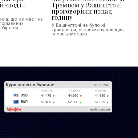
й «поділ
Трампом у Вашингтоні
проговорили понад
годину
ла, що не має і не
торіальних
У Вашингтоні не було ні
України...
трансляцій, ні пресконференцій,
ні спільних заяв...