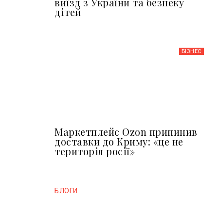
виїзд з України та безпеку
дітей
БІЗНЕС
Маркетплейс Ozon припинив
доставки до Криму: «це не
територія росії»
БЛОГИ