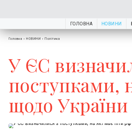
ГОЛОВНА
НОВИНИ
Головна
›
НОВИНИ
›
Політика
У ЄС визначи
поступками, н
щодо України