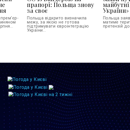
не
прапорі: Польща знову
майбутні
ня
за своє
України»
 прем'єр-
Польща відкрито визначила
Польща заяви
шиняном
межу, за якою не готова
матиме тери
пня...
підтримувати євроінтеграцію
претензій до 
України...