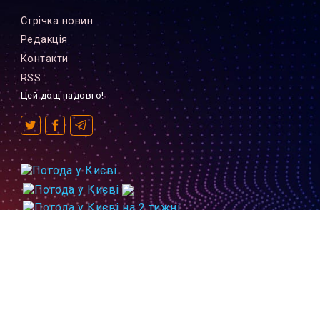
Стрiчка новин
Редакцiя
Контакти
RSS
Цей дощ надовго!