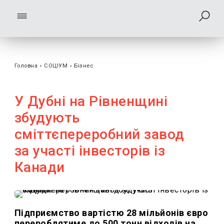
Головна
›
СОЦІУМ
›
Бізнес
У Дубні на Рівненщині
збудують
сміттєпереробний завод
за участі інвесторів із
Канади
Підприємство вартістю 28 мільйонів євро
перероблятиме до 500 тонн відходів на