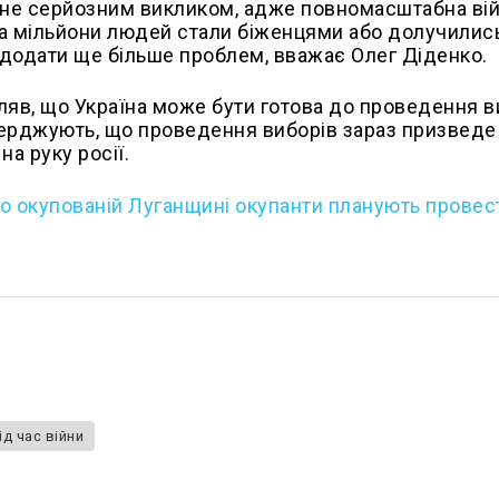
тане серйозним викликом, адже повномасштабна вій
, а мільйони людей стали біженцями або долучилис
додати ще більше проблем, вважає Олег Діденко.
яв, що Україна може бути готова до проведення в
тверджують, що проведення виборів зараз призведе
на руку росії.
о окупованій Луганщині окупанти планують провес
ід час війни