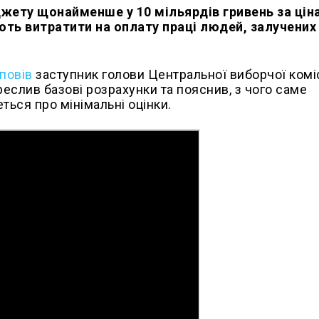
жету щонайменше у 10 мільярдів гривень за цін
ють витратити на оплату праці людей, залучених
повів
заступник голови Центральної виборчої коміс
креслив базові розрахунки та пояснив, з чого саме
ться про мінімальні оцінки.