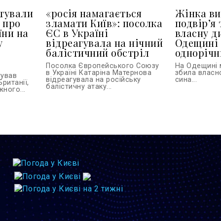
тували
«росія намагається
Жінка ви
 про
зламати Київ»: посолка
подвір’я 
їни на
ЄС в Україні
власну д
у
відреагувала на нічний
Одещині 
балістичний обстріл
однорічн
Посолка Європейського Союзу
На Одещині 
в Україні Катаріна Матернова
збила власн
тував
відреагувала на російську
сина...
Британії,
балістичну атаку...
ного...