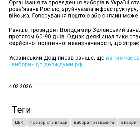
Організація та проведення виборів в Україні с
розв'язана Росією, зруйнувала інфраструктуру
війська. Голосування поштою або онлайн може 
Раніше президент Володимир Зеленський заявл
протягом 60-90 днів. Однак деякі аналітики с
серйозної політичної невизначеності, що зіграє 
Український Дощ писав раніше, що
н
а тимчасов
«вибори» до держдуми рф.
4.02.2026
Теги
ЦВК
прозорість влади
вибори президента
вибори п