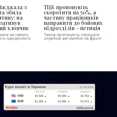
їжджала з
ТЦК пропонують
та збила
скоротити на 50%, а
итину: на
частину працівників
загинув
направити до бойових
ий хлопчик
підрозділів - петиція
мати на смерть
Також пропонують передати
ого однорічного
службові автомобілі на фронт...