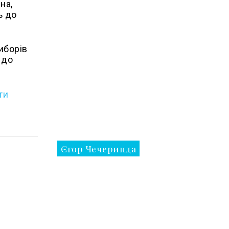
на,
ь до
иборів
 до
ти
Єгор Чечеринда