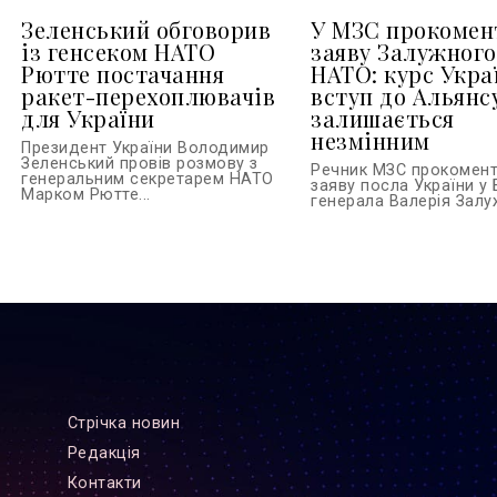
Зеленський обговорив
У МЗС прокомен
із генсеком НАТО
заяву Залужного
Рютте постачання
НАТО: курс Укра
ракет-перехоплювачів
вступ до Альянс
для України
залишається
незмінним
Президент України Володимир
Зеленський провів розмову з
Речник МЗС прокомен
генеральним секретарем НАТО
заяву посла України у 
Марком Рютте...
генерала Валерія Залуж
Стрiчка новин
Редакцiя
Контакти