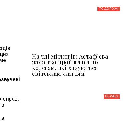
ПОДОРОЖІ
рдів
 цих
На тлі мітингів: Астафʼєва
аме
жорстко пройшлася по
колегам, які хизуються
світським життям
озвучені
ШОУБIЗ
х справ,
ів.
 в