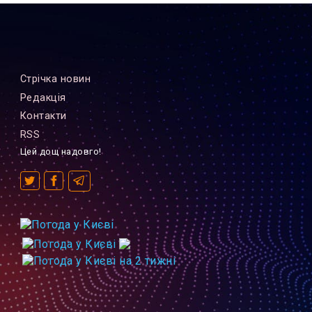
Стрiчка новин
Редакцiя
Контакти
RSS
Цей дощ надовго!