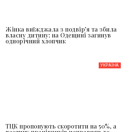
Жінка виїжджала з подвір’я та збила
власну дитину: на Одещині загинув
однорічний хлопчик
УКРАЇНА
ТЦК пропонують скоротити на 50%, а
частину працівників направити до