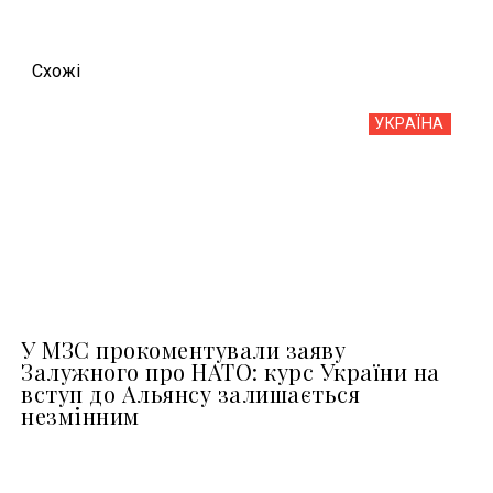
Схожi
УКРАЇНА
У МЗС прокоментували заяву
Залужного про НАТО: курс України на
вступ до Альянсу залишається
незмінним