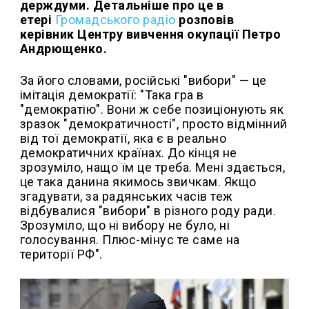
держдуми. Детальніше про це в
етері
Громадського радіо
розповів
керівник Центру вивчення окупації Петро
Андрющенко.
За його словами, російські "вибори" — це
імітація демократії: "Така гра в
"демократію". Вони ж себе позиціонують як
зразок "демократичності", просто відмінний
від тої демократії, яка є в реально
демократичних країнах. До кінця не
зрозуміло, нащо їм це треба. Мені здається,
це така данина якимось звичкам. Якщо
згадувати, за радянських часів теж
відбувалися "вибори" в різного роду ради.
Зрозуміло, що ні вибору не було, ні
голосування. Плюс-мінус те саме на
території РФ".