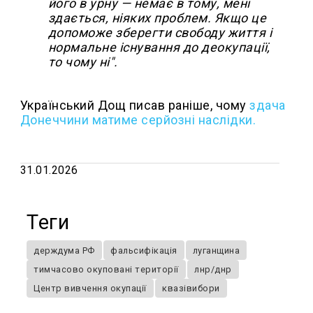
його в урну — немає в тому, мені
здається, ніяких проблем. Якщо це
допоможе зберегти свободу життя і
нормальне існування до деокупації,
то чому ні".
Український Дощ писав раніше,
чому
здача
Донеччини матиме серйозні наслідки.
31.01.2026
Теги
держдума РФ
фальсифікація
луганщина
тимчасово окуповані території
лнр/днр
Центр вивчення окупації
квазівибори