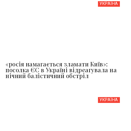
УКРАЇНА
«росія намагається зламати Київ»:
посолка ЄС в Україні відреагувала на
нічний балістичний обстріл
УКРАЇНА