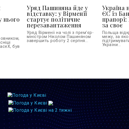
я
Уряд Пашиняна йде у
Україна 
відставку: у Вірменії
ЄС із Ба
у нього
стартує політичне
прапорі:
перезавантаження
за своє
Уряд Вірменії на чолі з прем'єр-
Польща відк
міністром Ніколом Пашиняном
межу, за як
новником,
завершить роботу 2 серпня...
підтримуват
сніші
України...
paceX, був