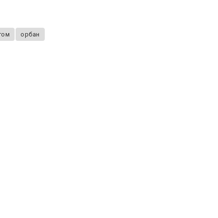
гом
орбан