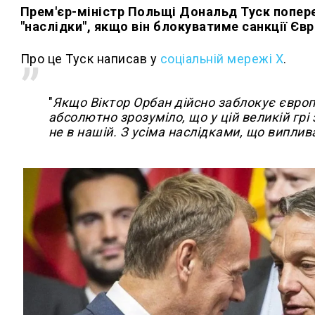
Прем'єр-міністр Польщі Дональд Туск попере
"наслідки", якщо він блокуватиме санкції Єв
Про це Туск написав у
соціальній мережі Х
.
"
Якщо Віктор Орбан дійсно заблокує європ
абсолютно зрозуміло, що у цій великій грі 
не в нашій. З усіма наслідками, що виплив