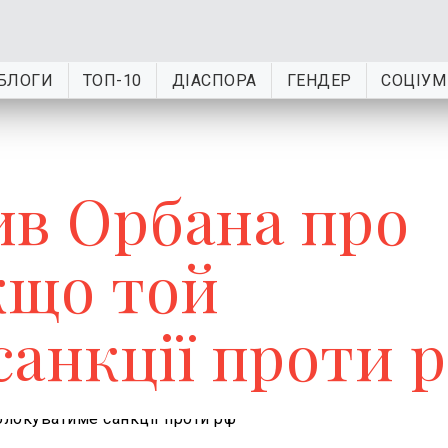
БЛОГИ
ТОП-10
ДІАСПОРА
ГЕНДЕР
СОЦІУМ
ив Орбана про
кщо той
санкції проти 