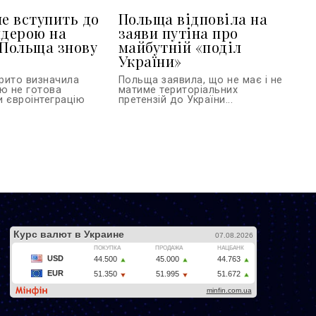
не вступить до
Польща відповіла на
ндерою на
заяви путіна про
 Польща знову
майбутній «поділ
України»
рито визначила
Польща заявила, що не має і не
ою не готова
матиме територіальних
и євроінтеграцію
претензій до України...