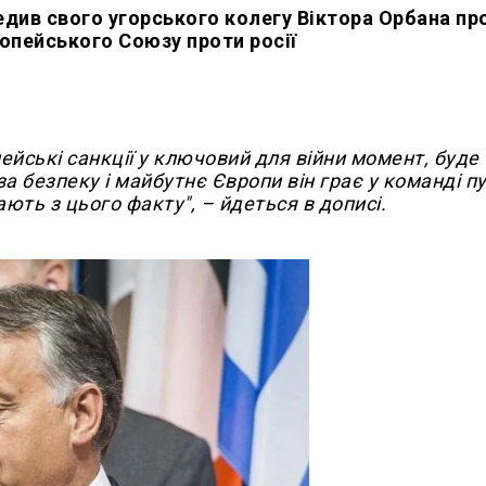
див свого угорського колегу Віктора Орбана пр
ропейського Союзу проти росії
ейські санкції у ключовий для війни момент, буде
за безпеку і майбутнє Європи він грає у команді пу
ають з цього факту", – йдеться в дописі.