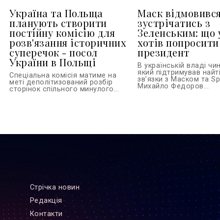
Україна та Польща
Маск відмовивс
планують створити
зустрічатись з
постійну комісію для
Зеленським: що 
розв'язання історичних
хотів попросити
суперечок - посол
президент
України в Польщі
В українській владі чи
який підтримував найті
Спеціальна комісія матиме на
зв’язки з Маском та S
меті деполітизований розбір
Михайло Федоров...
сторінок спільного минулого...
Стрiчка новин
Редакцiя
Контакти