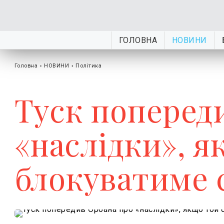
ГОЛОВНА
НОВИНИ
Головна
›
НОВИНИ
›
Політика
Туск поперед
«наслідки», я
блокуватиме 