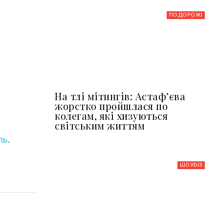
ПОДОРОЖІ
На тлі мітингів: Астафʼєва
жорстко пройшлася по
колегам, які хизуються
світським життям
ль
.
ШОУБIЗ