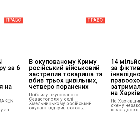
ПРАВО
ПРАВО
N
В окупованому Криму
14 мільй
ру за 6
російський військовий
за фіктив
застрелив товариша та
інвалідно
вбив трьох цивільних,
правоохо
я на
четверо поранених
затримал
на Харкі
Поблизу окупованого
Севастополя у селі
KRAKEN
На Харківщи
Хмельницькому російський
схему незак
окупант відкрив вогонь...
у за
інвалідності