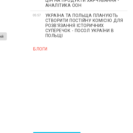
ЦІН НА ПРОДУКТИ ХАРЧУВАННЯ -
АНАЛІТИКА ООН
УКРАЇНА ТА ПОЛЬЩА ПЛАНУЮТЬ
05:57
СТВОРИТИ ПОСТІЙНУ КОМІСІЮ ДЛЯ
РОЗВ'ЯЗАННЯ ІСТОРИЧНИХ
СУПЕРЕЧОК - ПОСОЛ УКРАЇНИ В
ПОЛЬЩІ
ий
БЛОГИ