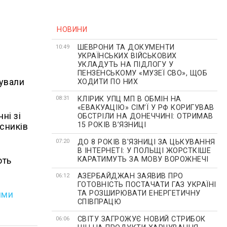
НОВИНИ
ШЕВРОНИ ТА ДОКУМЕНТИ
10:49
УКРАЇНСЬКИХ ВІЙСЬКОВИХ
УКЛАДУТЬ НА ПІДЛОГУ У
ПЕНЗЕНСЬКОМУ «МУЗЕЇ СВО», ЩОБ
кували
ХОДИТИ ПО НИХ
КЛІРИК УПЦ МП В ОБМІН НА
08:31
«ЕВАКУАЦІЮ» СІМʼЇ У РФ КОРИГУВАВ
ні зі
ОБСТРІЛИ НА ДОНЕЧЧИНІ: ОТРИМАВ
15 РОКІВ ВʼЯЗНИЦІ
сників
ДО 8 РОКІВ В'ЯЗНИЦІ ЗА ЦЬКУВАННЯ
07:20
В ІНТЕРНЕТІ: У ПОЛЬЩІ ЖОРСТКІШЕ
КАРАТИМУТЬ ЗА МОВУ ВОРОЖНЕЧІ
ють
АЗЕРБАЙДЖАН ЗАЯВИВ ПРО
06:12
ГОТОВНІСТЬ ПОСТАЧАТИ ГАЗ УКРАЇНІ
ими
ТА РОЗШИРЮВАТИ ЕНЕРГЕТИЧНУ
СПІВПРАЦЮ
СВІТУ ЗАГРОЖУЄ НОВИЙ СТРИБОК
06:06