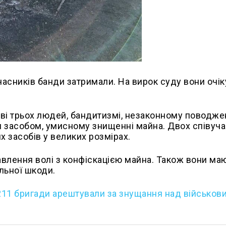
часників банди затримали. На вирок суду вони очі
ві трьох людей, бандитизмі, незаконному поводжен
 засобом, умисному знищенні майна. Двох співуча
х засобів у великих розмірах.
влення волі з конфіскацією майна. Також вони ма
льної шкоди.
11 бригади арештували за знущання над військов