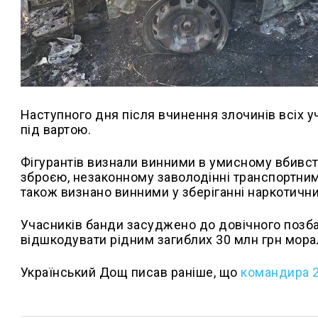
Наступного дня після вчинення злочинів всіх у
під вартою.
Фігурантів визнали винними в умисному вбивст
зброєю, незаконному заволодінні транспортним
також визнано винними у зберіганні наркотични
Учасників банди засуджено до довічного позба
відшкодувати рідним загиблих 30 млн грн мора
Український Дощ писав раніше, що
командира 2