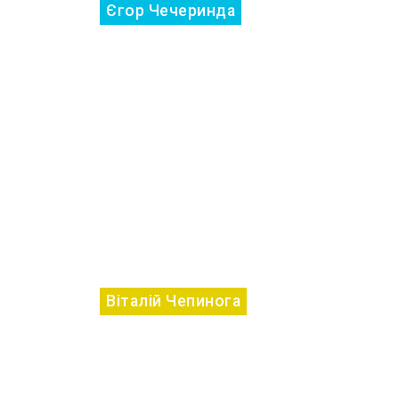
Єгор Чечеринда
Віталій Чепинога