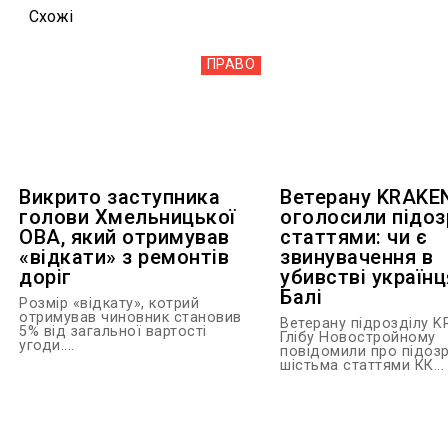
Схожi
ПРАВО
Викрито заступника
Ветерану KRAKE
голови Хмельницької
оголосили підоз
ОВА, який отримував
статтями: чи є
«відкати» з ремонтів
звинувачення в
доріг
убивстві українц
Балі
Розмір «відкату», котрий
отримував чиновник становив
Ветерану підрозділу 
5% від загальної вартості
Глібу Новостройному
угоди....
повідомили про підозр
шістьма статтями КК...