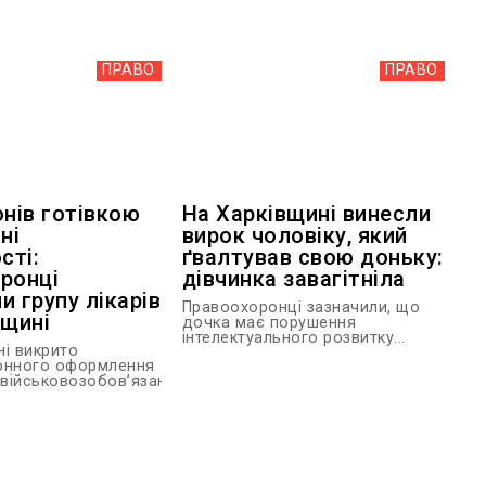
ПРАВО
ПРАВО
онів готівкою
На Харківщині винесли
ні
вирок чоловіку, який
сті:
ґвалтував свою доньку:
ронці
дівчинка завагітніла
и групу лікарів
Правоохоронці зазначили, що
вщині
дочка має порушення
інтелектуального розвитку...
ні викрито
онного оформлення
 військовозобов’язаним...