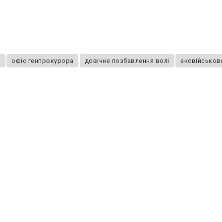
я
офіс генпрокурора
довічне позбавлення волі
ексвійськов