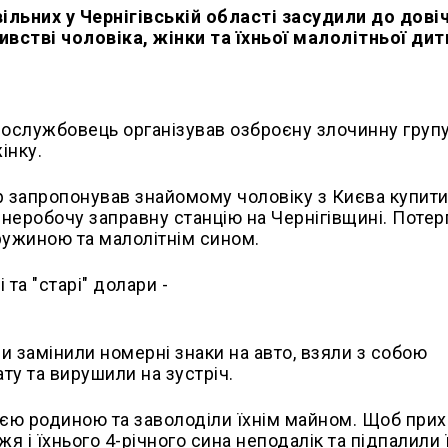
льних у Чернігівській області засудили до дові
ивстві чоловіка, жінки та їхньої малолітньої ди
вослужбовець організував озброєну злочинну групу
інку.
ор запропонував знайомому чоловіку з Києва купити
в неробочу заправну станцію на Чернігівщині. Потер
дружиною та малолітнім сином.
 замінили номерні знаки на авто, взяли з собою
ту та вирушили на зустріч.
сією родиною та заволоділи їхнім майном. Щоб при
я і їхнього 4-річного сина неподалік та підпалили