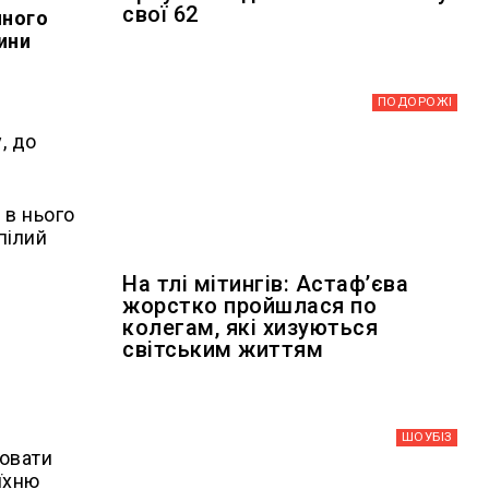
свої 62
чного
тини
ПОДОРОЖІ
, до
 в нього
пілий
На тлі мітингів: Астафʼєва
жорстко пройшлася по
колегам, які хизуються
світським життям
ШОУБIЗ
ховати
 їхню