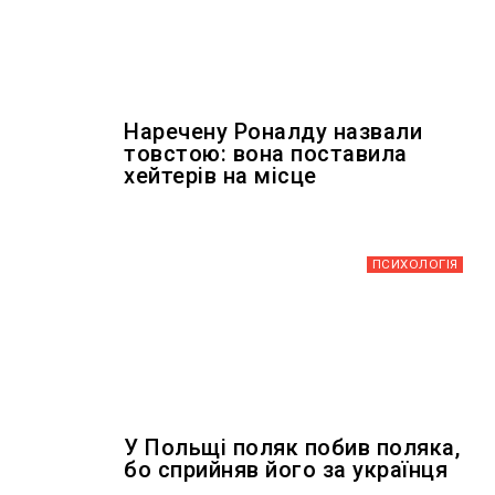
Наречену Роналду назвали
товстою: вона поставила
хейтерів на місце
ПСИХОЛОГІЯ
У Польщі поляк побив поляка,
бо сприйняв його за українця