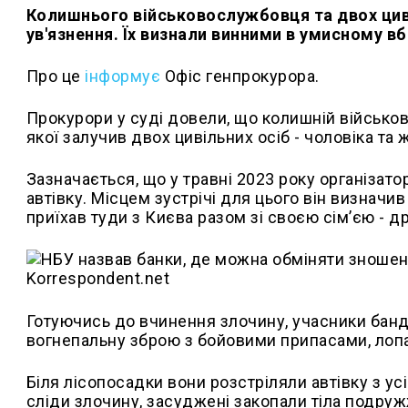
Колишнього військовослужбовця та двох циві
ув'язнення. Їх визнали винними в умисному вб
Про це
інформує
Офіс генпрокурора.
Прокурори у суді довели, що колишній військо
якої залучив двох цивільних осіб - чоловіка та ж
Зазначається, що у травні 2023 року організат
автівку. Місцем зустрічі для цього він визначи
приїхав туди з Києва разом зі своєю сім’єю - 
Готуючись до вчинення злочину, учасники банди
вогнепальну зброю з бойовими припасами, лопа
Біля лісопосадки вони розстріляли автівку з у
сліди злочину, засуджені закопали тіла подружж