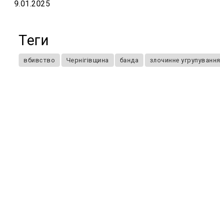
9.01.2025
Теги
вбивство
Чернігівщина
банда
злочинне угрупуванн