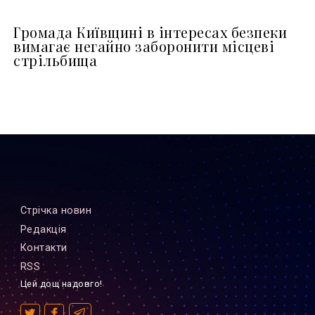
Громада Київщині в інтересах безпеки
вимагає негайно заборонити місцеві
стрільбища
Стрiчка новин
Редакцiя
Контакти
RSS
Цей дощ надовго!