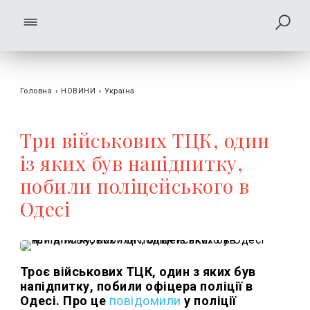
Головна
›
НОВИНИ
›
Україна
Три військових ТЦК, один
із яких був напідпитку,
побили поліцейського в
Одесі
Троє військових ТЦК, один з яких був
напідпитку, побили офіцера поліції в
Одесі. Про це
повідомили
у поліції