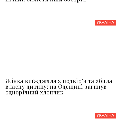
УКРАЇНА
Жінка виїжджала з подвір’я та збила
власну дитину: на Одещині загинув
однорічний хлопчик
УКРАЇНА