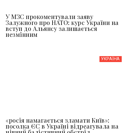
У МЗС прокоментували заяву
Залужного про НАТО: курс України на
вступ до Альянсу залишається
незмінним
УКРАЇНА
«росія намагається зламати Київ»:
посолка ЄС в Україні відреагувала на
нічний балістичний обстріл