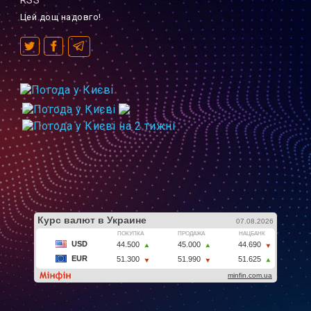
RSS
Цей дощ надовго!