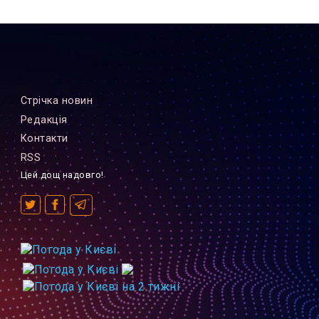
Стрiчка новин
Редакцiя
Контакти
RSS
Цей дощ надовго!