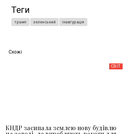
Теги
трамп
зеленський
інавгурація
Схожi
СВІТ
КНДР засипала землею нову будівлю
на заводі, де виробляють ракети для