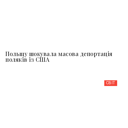
Польщу шокувала масова депортація
поляків із США
СВІТ