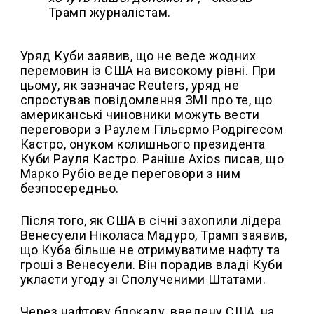
Трамп журналістам.
Уряд Куби заявив, що не веде жодних
перемовин із США на високому рівні. При
цьому, як зазначає Reuters, уряд не
спростував повідомлення ЗМІ про те, що
американські чиновники можуть вести
переговори з Раулем Гільєрмо Родрігесом
Кастро, онуком колишнього президента
Куби Рауля Кастро. Раніше Axios писав, що
Марко Рубіо веде переговори з ним
безпосередньо.
Після того, як США в січні захопили лідера
Венесуели Ніколаса Мадуро, Трамп заявив,
що Куба більше не отримуватиме нафту та
гроші з Венесуели. Він порадив владі Куби
укласти угоду зі Сполученими Штатами.
Через нафтову блокаду, введену США, на