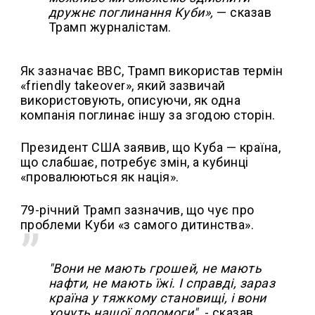
дружнє поглинання Куби»,
— сказав
Трамп журналістам.
Як зазначає ВВС, Трамп використав термін
«friendly takeover», який зазвичай
використовують, описуючи, як одна
компанія поглинає іншу за згодою сторін.
Президент США заявив, що Куба — країна,
що слабшає, потребує змін, а кубинці
«провалюються як нація».
79-річний Трамп зазначив, що чує про
проблеми Куби «з самого дитинства».
"Вони не мають грошей, не мають
нафти, не мають їжі. І справді, зараз
країна у тяжкому становищі, і вони
хочуть нашої допомоги",
- сказав