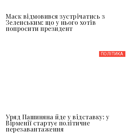
Маск відмовився зустрічатись з
Зеленським: що у нього хотів
попросити президент
ПОЛІТИКА
Уряд Пашиняна йде у відставку: у
Вірменії стартує політичне
перезавантаження