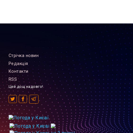
Стрiчка новин
Редакцiя
Контакти
RSS
Цей дощ надовго!