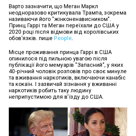
Варто зазначити, що Меган Маркл
неодноразово критикувала Трампа, зокрема
називаючи його "жінконенависником".
Принц Гаррі та Меган переїхали до США у
2020 році після відмови від королівських
обов’язків. пише
People
.
Місце проживання принца Гаррі в США
опинилося під пильною увагою після
публікації його мемуарів "Запасний", у яких
40-річний чоловік розповів про своє минуле
та вживання наркотиків, включаючи канабіс
та кокаїн. І зазвичай зізнання у вживанні
наркотиків робить таку людину
неприпустимою для в'їзду до США.