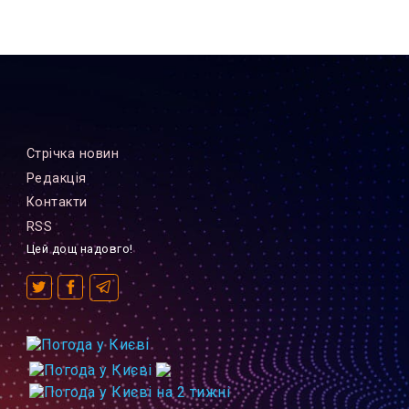
Стрiчка новин
Редакцiя
Контакти
RSS
Цей дощ надовго!