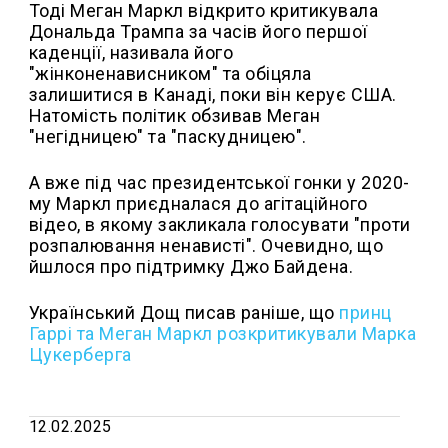
Тоді Меган Маркл відкрито критикувала
Дональда Трампа за часів його першої
каденції, називала його
"жінконенависником" та обіцяла
залишитися в Канаді, поки він керує США.
Натомість політик обзивав Меган
"негідницею" та "паскудницею".
А вже під час президентської гонки у 2020-
му Маркл приєдналася до агітаційного
відео, в якому закликала голосувати "проти
розпалювання ненависті". Очевидно, що
йшлося про підтримку Джо Байдена.
Український Дощ писав раніше, що
принц
Гаррі та Меган Маркл розкритикували Марка
Цукерберга
12.02.2025