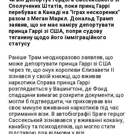
Сполучених Штатів, поки принц Гаррі
перебуває в Канаді на "Іграх нескорених"
разом з Меган Маркл. Дональд Трамп
заявив, що не має наміру депортувати
принца Гаррі зі США, попри судову
тяганину щодо його імміграційного
статусу
Раніше Трам неодноразово заявляв, що
може депортувати принца Гаррі зі США
через те, що онук королеви Єлизавети II
зізнався у своїй книжці, що вживав
наркотики.Справа принца Гаррі
розглядається у Вашингтоні, де Фонд
спадщини вимагає розкрити документи, що
могли б підтвердити, чи приховував він
своє минуле вживання наркотиків під час
отримання візи. В автобіографії Spare герцог
Сассекський зізнавався у вживанні кокаїну,
канабісу та психоделіків, що могло стати
підставою для відмови у візі.