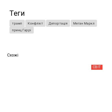
Теги
трамп
Конфлікт
Депортація
Меган Маркл
принц Гаррі
Схожi
СВІТ