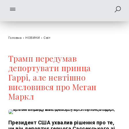
Головна
›
НОВИНИ
›
Світ
Трамп передумав
депортувати принца
Гаррі, але невтішно
висловився про Меган
Маркл
Президент США ухвалив рішення про те,
чи він депортує герцога Сассекського зі