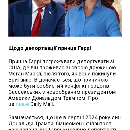
Щодо депортаації принца Гаррі
Принца Гаррі погрожували депортувати зі
США, де він проживає зі своєю дружиною
Меган Маркл, після того, як вони покинули
Британію. Відзначається, що причиною
може бути особистий конфлікт герцогів
Сассекських з новообраним президентом
Америки Дональдом Трампом. Про
це
пише
Daily Mail.
Зазначається, що ще в серпні 2024 року син
Дональда Трампа, бізнесмен і філантроп
Ерік заявив, що Гаррі ймовірно депортують,