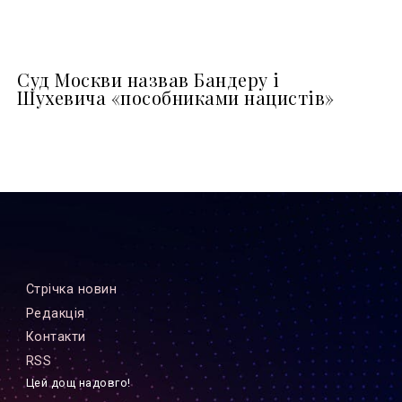
Суд Москви назвав Бандеру і
Шухевича «пособниками нацистів»
Стрiчка новин
Редакцiя
Контакти
RSS
Цей дощ надовго!