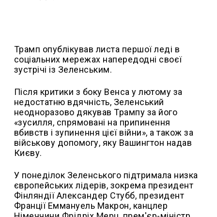
Трамп опублікував листа першої леді в
соціальних мережах напередодні своєї
зустрічі із Зеленським.
Після критики з боку Венса у лютому за
недостатню вдячність, Зеленський
неодноразово дякував Трампу за його
«зусилля, спрямовані на припинення
вбивств і зупинення цієї війни», а також за
військову допомогу, яку Вашингтон надав
Києву.
У понеділок Зеленського підтримала низка
європейських лідерів, зокрема президент
Фінляндії Александер Стубб, президент
Франції Еммануель Макрон, канцлер
Німеччини Фрідріх Мерц, прем'єр-міністр