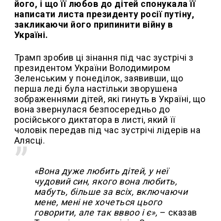
його, і що її любов до дітей спонукала її
написати листа президенту росії путіну,
закликаючи його припинити війну в
Україні.
Трамп зробив ці зінання під час зустрічі з
президентом України Володимиром
Зеленським у понеділок, заявивши, що
перша леді була настільки зворушена
зображеннями дітей, які гинуть в Україні, що
вона звернулася безпосередньо до
російського диктатора в листі, який її
чоловік передав під час зустрічі лідерів на
Алясці.
«Вона дуже любить дітей, у неї
чудовий син, якого вона любить,
мабуть, більше за всіх, включаючи
мене, мені не хочеться цього
говорити, але так вввоо і є»,
– сказав