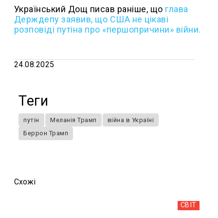
Український Дощ писав раніше, що
глава
Держдепу заявив, що США не цікаві
розповіді путіна про «першопричини» війни.
24.08.2025
Теги
путін
Меланія Трамп
війна в Україні
Беррон Трамп
Схожi
СВІТ