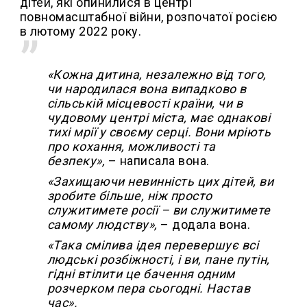
дітей, які опинилися в центрі
повномасштабної війни, розпочатої росією
в лютому 2022 року.
«Кожна дитина, незалежно від того,
чи народилася вона випадково в
сільській місцевості країни, чи в
чудовому центрі міста, має однакові
тихі мрії у своєму серці. Вони мріють
про кохання, можливості та
безпеку»,
– написала вона.
«Захищаючи невинність цих дітей, ви
зробите більше, ніж просто
служитимете росії – ви служитимете
самому людству»,
– додала вона.
«Така смілива ідея перевершує всі
людські розбіжності, і ви, пане путін,
гідні втілити це бачення одним
розчерком пера сьогодні. Настав
час».