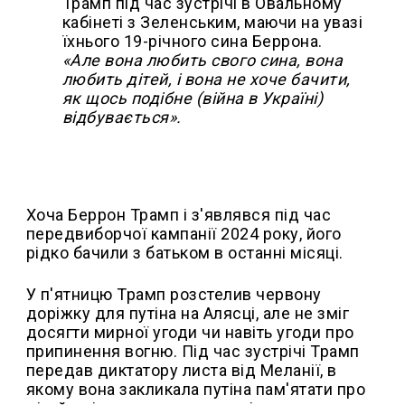
Трамп під час зустрічі в Овальному
кабінеті з Зеленським, маючи на увазі
їхнього 19-річного сина Беррона.
«Але вона любить свого сина, вона
любить дітей, і вона не хоче бачити,
як щось подібне (війна в Україні)
відбувається».
Хоча Беррон Трамп і з'являвся під час
передвиборчої кампанії 2024 року, його
рідко бачили з батьком в останні місяці.
У п'ятницю Трамп розстелив червону
доріжку для путіна на Алясці, але не зміг
досягти мирної угоди чи навіть угоди про
припинення вогню. Під час зустрічі Трамп
передав диктатору листа від Меланії, в
якому вона закликала путіна пам'ятати про