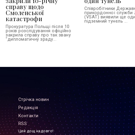
закрили 10-річну
один тунель
справу щодо
Співробітники Держав
Смоленської
прикордонної служби 
катастрофи
(VSAT) виявили ще од
підземний тунель ...
Прокуратура Польщі після 10
років розслідування офіційно
закрила справу про так звану
"дипломатичну зраду...
Стрiчка новин
Редакцiя
Контакти
RSS
Цей дощ надовго!