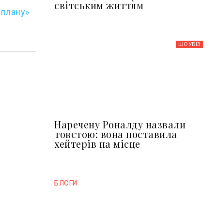
світським життям
 плану»
ШОУБIЗ
Наречену Роналду назвали
товстою: вона поставила
хейтерів на місце
БЛОГИ