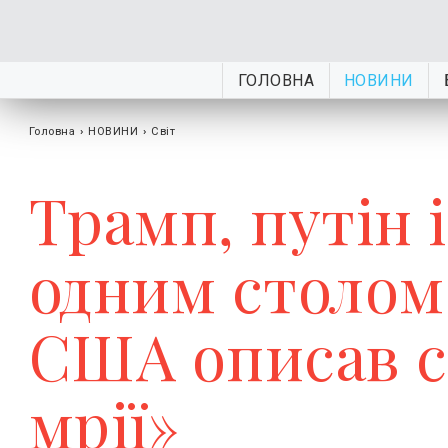
ГОЛОВНА
НОВИНИ
Головна
›
НОВИНИ
›
Світ
Трамп, путін 
одним столом:
США описав 
мрії»