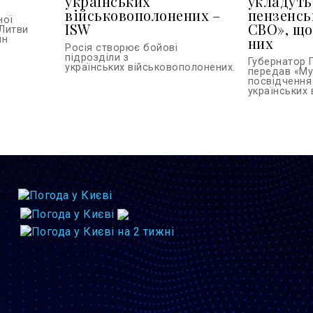
українських
укладуть
військовополонених –
пензенсь
ної
ISW
СВО», що
Литви
ин
них
Росія створює бойові
підрозділи з
Губернатор 
українських військовополонених...
передав «Му
посвідчення
українських в