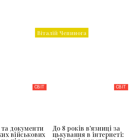
Віталій Чепинога
СВІТ
СВІТ
та документи
До 8 років в'язниці за
ких військових
цькування в інтернеті: