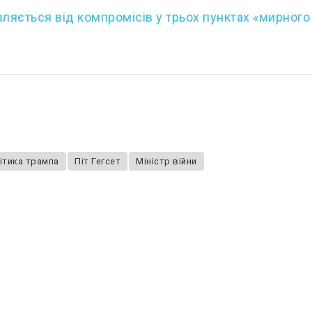
вляється від компромісів у трьох пунктах «мирного
ітика трампа
Піт Гегсет
Міністр війни