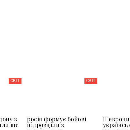
СВІТ
СВІТ
дону з
росія формує бойові
Шеврони 
шли ще
підрозділи з
українсь