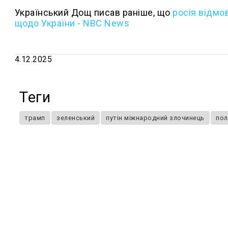
Український Дощ писав раніше, що
росія відмо
щодо України - NBC News
4.12.2025
Теги
трамп
зеленський
путін міжнародний злочинець
пол