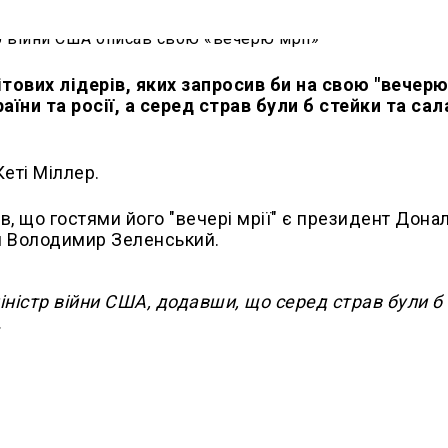
тових лідерів, яких запросив би на свою "вечерю 
їни та росії, а серед страв були б стейки та сал
еті Міллер.
в, що гостями його "вечері мрії" є президент Дона
ни Володимир Зеленський.
міністр війни США, додавши, що серед страв були б
.