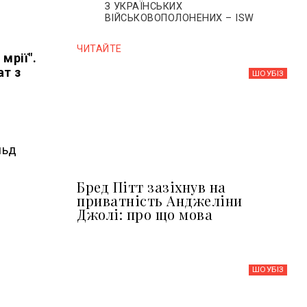
З УКРАЇНСЬКИХ
ВІЙСЬКОВОПОЛОНЕНИХ – ISW
ЧИТАЙТЕ
мрії".
ат з
ШОУБIЗ
льд
Бред Пітт зазіхнув на
приватність Анджеліни
Джолі: про що мова
ШОУБIЗ