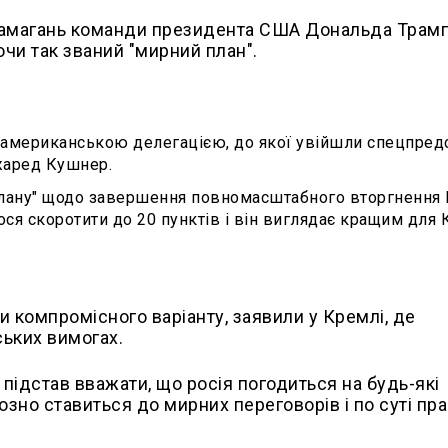
і намагань команди президента США Дональда Трам
ючи так званий "мирний план".
 з американською делегацією, до якої увійшли спецпре
жаред Кушнер.
лану" щодо завершення повномасштабного вторгнення Р
ося скоротити до 20 пунктів і він виглядає кращим для 
и компромісного варіанту, заявили у Кремлі, де
ьких вимогах.
а підстав вважати, що росія погодиться на будь-які
озно ставиться до мирних переговорів і по суті пр