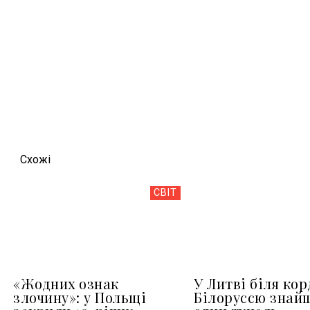
Схожi
СВІТ
«Жодних ознак
У Литві біля кор
злочину»: у Польщі
Білоруссю знай