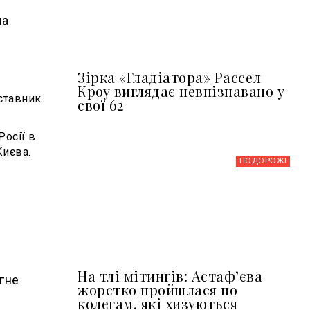
па
Зірка «Гладіатора» Рассел
Кроу виглядає невпізнавано у
дставник
свої 62
осії в
Києва.
ПОДОРОЖІ
На тлі мітингів: Астафʼєва
агне
жорстко пройшлася по
колегам, які хизуються