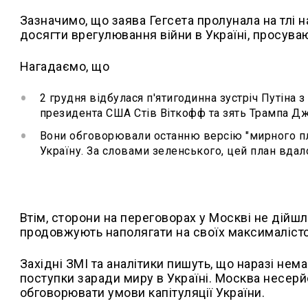
Зазначимо, що заява Гегсета пролунала на тл
досягти врегулювання війни в Україні, просува
Нагадаємо, що
2 грудня відбулася п'ятигодинна зустріч Путіна
президента США Стів Віткофф та зять Трампа Д
Вони обговорювали останню версію "мирного п
Україну. За словами зеленського, цей план вдал
Втім, сторони на переговорах у Москві не дійшл
продовжують наполягати на своїх максималістс
Західні ЗМІ та аналітики пишуть, що наразі нем
поступки заради миру в Україні. Москва несерй
обговорювати умови капітуляції України.