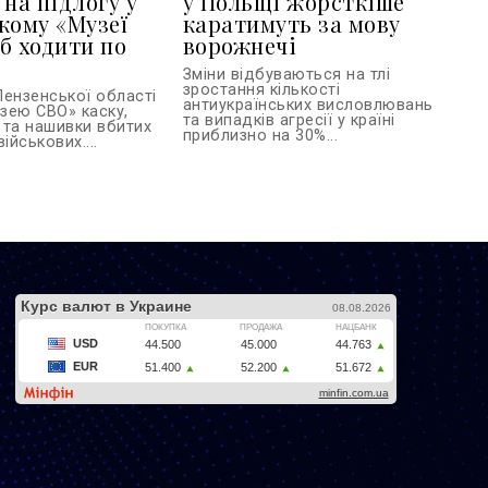
 на підлогу у
у Польщі жорсткіше
кому «Музеї
каратимуть за мову
б ходити по
ворожнечі
Зміни відбуваються на тлі
зростання кількості
Пензенської області
антиукраїнських висловлювань
зею СВО» каску,
та випадків агресії у країні
 та нашивки вбитих
приблизно на 30%...
ійськових....