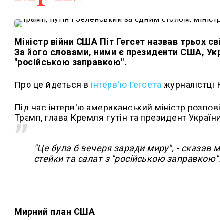
Міністр війни США Піт Гегсет назвав трьох сві
За його словами, ними є президенти США, Укра
"російською заправкою".
Про це йдеться в
інтерв'ю Гегсета
журналістці К
Під час інтерв'ю американський міністр розпові
Трамп, глава Кремля путін та президент Украї
"Це була б вечеря заради миру", - сказав 
стейки та салат з "російською заправкою"
Мирний план США