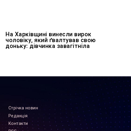
На Харківщині винесли вирок
чоловіку, який ґвалтував свою
доньку: дівчинка завагітніла
Стрiчка новин
Редакцiя
Контакти