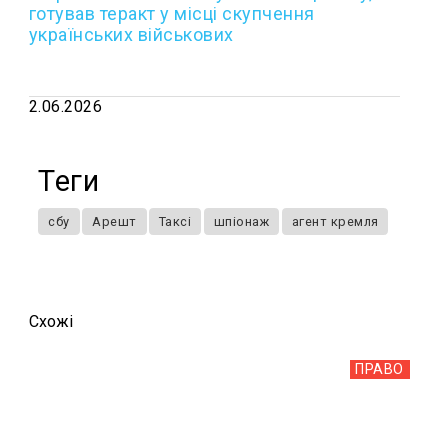
готував теракт у місці скупчення
українських військових
2.06.2026
Теги
сбу
Арешт
Таксі
шпіонаж
агент кремля
Схожi
ПРАВО