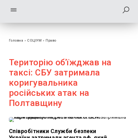
Головна
›
СОЦІУМ
›
Право
Територію об'їжджав на
таксі: СБУ затримала
коригувальника
російських атак на
Полтавщину
Співробітники Служби безпеки
України затримали агента рф, який