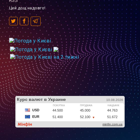
RSS
Цей дощ надовго!