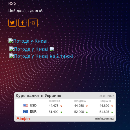
RSS
Цей дощ надовго!