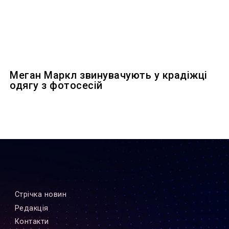
Меган Маркл звинувачують у крадіжці
одягу з фотосесій
Стрiчка новин
Редакцiя
Контакти