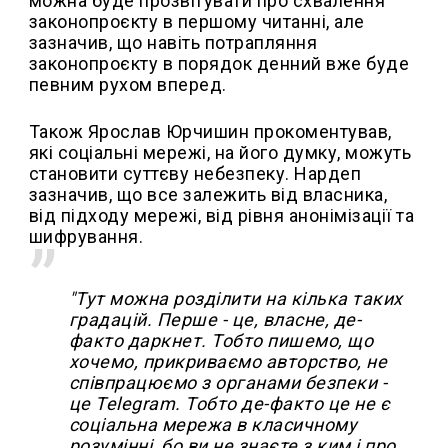
можна буде прозвітувати про схвалення
законопроєкту в першому читанні, але
зазначив, що навіть потрапляння
законопроєкту в порядок денний вже буде
певним рухом вперед.
Також Ярослав Юрчишин прокоментував,
які соціальні мережі, на його думку, можуть
становити суттєву небезпеку. Нардеп
зазначив, що все залежить від власника,
від підходу мережі, від рівня анонімізації та
шифрування.
"Тут можна розділити на кілька таких
градацій. Перше - це, власне, де-
факто даркнет. Тобто пишемо, що
хочемо, прикриваємо авторство, не
співпрацюємо з органами безпеки -
це Telegram. Тобто де-факто це не є
соціальна мережа в класичному
розумінні, бо ви не знаєте з ким і про