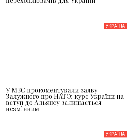
перехоплювачів для України
УКРАЇНА
У МЗС прокоментували заяву
Залужного про НАТО: курс України на
вступ до Альянсу залишається
незмінним
УКРАЇНА