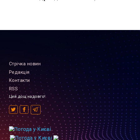
Стрiчка новин
Редакцiя
Контакти
RSS
Цей дощ надовго!