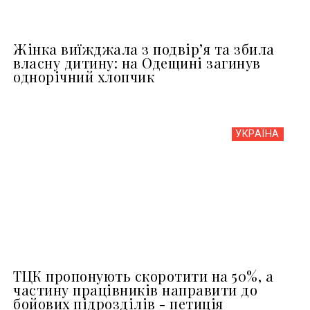
Жінка виїжджала з подвір’я та збила
власну дитину: на Одещині загинув
однорічний хлопчик
УКРАЇНА
ТЦК пропонують скоротити на 50%, а
частину працівників направити до
бойових підрозділів - петиція