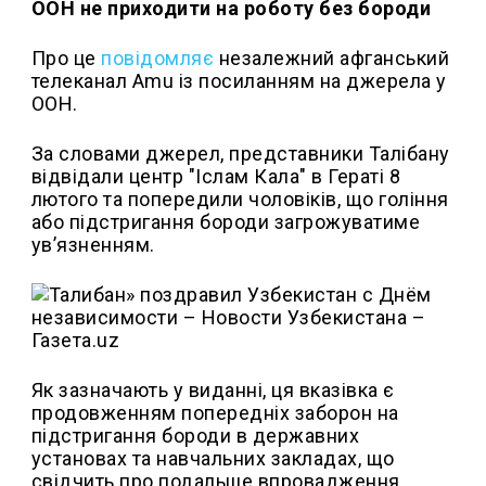
ООН не приходити на роботу без бороди
Про це
повідомляє
незалежний афганський
телеканал Amu із посиланням на джерела у
ООН.
За словами джерел, представники Талібану
відвідали центр "Іслам Кала" в Гераті 8
лютого та попередили чоловіків, що гоління
або підстригання бороди загрожуватиме
ув’язненням.
Як зазначають у виданні, ця вказівка є
продовженням попередніх заборон на
підстригання бороди в державних
установах та навчальних закладах, що
свідчить про подальше впровадження