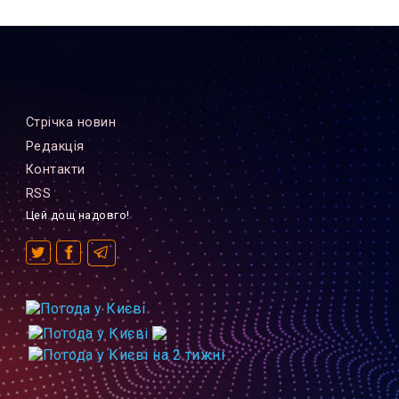
Стрiчка новин
Редакцiя
Контакти
RSS
Цей дощ надовго!