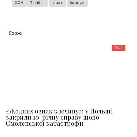
ООН
Талібан
герат
бороди
Схожi
СВІТ
«Жодних ознак злочину»: у Польщі
закрили 10-річну справу щодо
Смоленської катастрофи