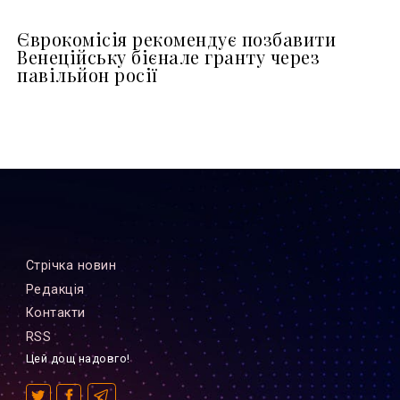
Єврокомісія рекомендує позбавити
Венеційську бієнале гранту через
павільйон росії
Стрiчка новин
Редакцiя
Контакти
RSS
Цей дощ надовго!