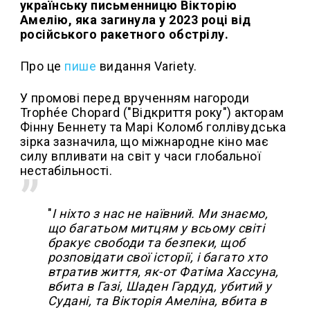
українську письменницю Вікторію
Амелію, яка загинула у 2023 році від
російського ракетного обстрілу.
Про це
пише
видання Variety.
У промові перед врученням нагороди
Trophée Chopard ("Відкриття року") акторам
Фінну Беннету та Марі Коломб голлівудська
зірка зазначила, що міжнародне кіно має
силу впливати на світ у часи глобальної
нестабільності.
"
І ніхто з нас не наївний. Ми знаємо,
що багатьом митцям у всьому світі
бракує свободи та безпеки, щоб
розповідати свої історії, і багато хто
втратив життя, як-от Фатіма Хассуна,
вбита в Газі, Шаден Гардуд, убитий у
Судані, та Вікторія Амеліна, вбита в