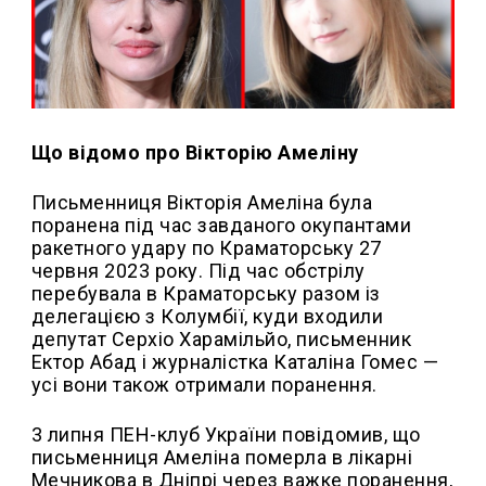
Що відомо про Вікторію Амеліну
Письменниця Вікторія Амеліна була
поранена під час завданого окупантами
ракетного удару по Краматорську 27
червня 2023 року. Під час обстрілу
перебувала в Краматорську разом із
делегацією з Колумбії, куди входили
депутат Серхіо Харамільйо, письменник
Ектор Абад і журналістка Каталіна Гомес —
усі вони також отримали поранення.
3 липня ПЕН-клуб України повідомив, що
письменниця Амеліна померла в лікарні
Мечникова в Дніпрі через важке поранення,