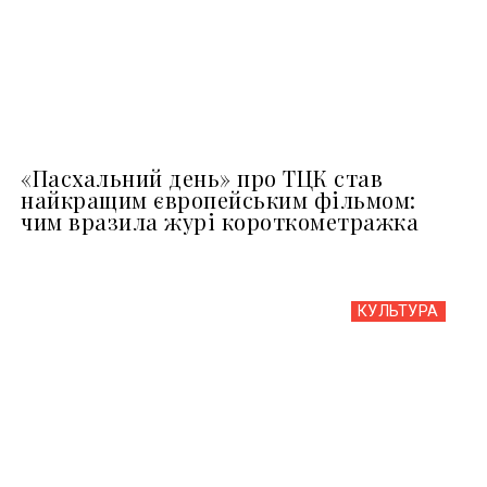
«Пасхальний день» про ТЦК став
найкращим європейським фільмом:
чим вразила журі короткометражка
КУЛЬТУРА