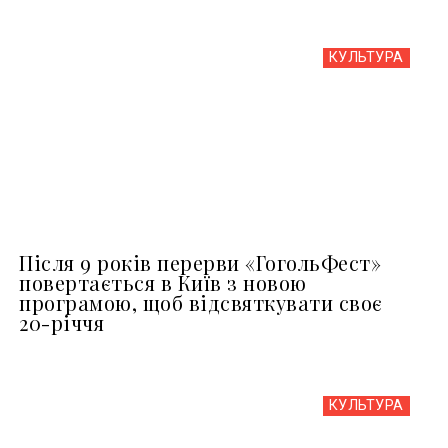
КУЛЬТУРА
Після 9 років перерви «ГогольФест»
повертається в Київ з новою
програмою, щоб відсвяткувати своє
20-річчя
КУЛЬТУРА