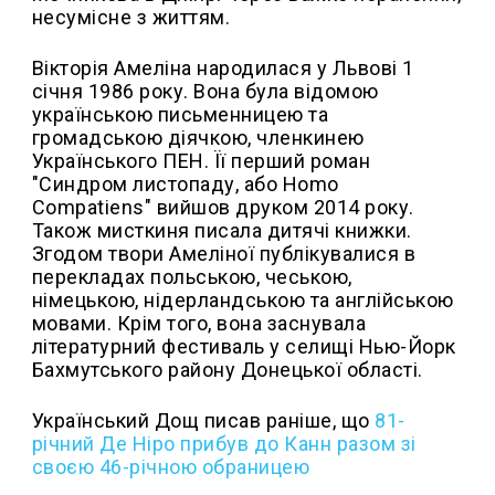
несумісне з життям.
Вікторія Амеліна народилася у Львові 1
січня 1986 року. Вона була відомою
українською письменницею та
громадською діячкою, членкинею
Українського ПЕН. Її перший роман
"Синдром листопаду, або Homo
Compatiens" вийшов друком 2014 року.
Також мисткиня писала дитячі книжки.
Згодом твори Амеліної публікувалися в
перекладах польською, чеською,
німецькою, нідерландською та англійською
мовами. Крім того, вона заснувала
літературний фестиваль у селищі Нью-Йорк
Бахмутського району Донецької області.
Український Дощ писав раніше, що
81-
річний Де Ніро прибув до Канн разом зі
своєю 46-річною обраницею