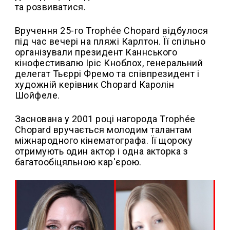
та розвиватися.
Вручення 25-го Trophée Chopard відбулося
під час вечері на пляжі Карлтон. Її спільно
організували президент Каннського
кінофестивалю Іріс Кноблох, генеральний
делегат Тьєррі Фремо та співпрезидент і
художній керівник Chopard Каролін
Шойфеле.
Заснована у 2001 році нагорода Trophée
Chopard вручається молодим талантам
міжнародного кінематографа. Її щороку
отримують один актор і одна акторка з
багатообіцяльною кар'єрою.