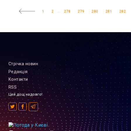
...
1
2
278
279
280
281
282
Стрiчка новин
Редакцiя
Контакти
RSS
Цей дощ надовго!