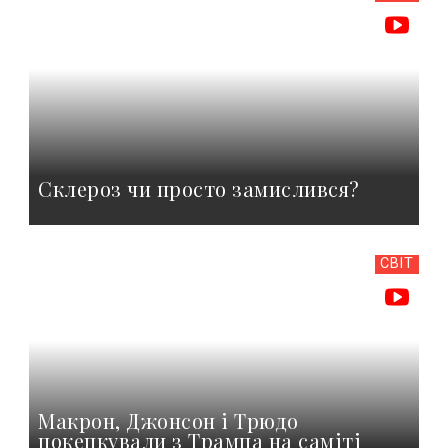
Склероз чи просто замислився?
СВІТ
Макрон, Джонсон і Трюдо
покепкували з Трампа на саміті