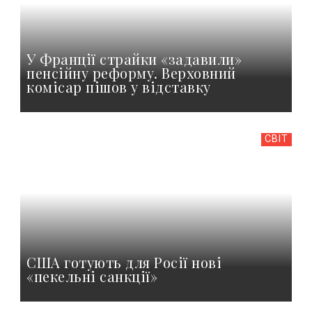
У Франції страйки «задавили»
пенсійну реформу. Верховний
комісар пішов у відставку
СВІТ
США готують для Росії нові
«пекельні санкції»