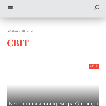
Головна
›
НОВИНИ
СВІТ
СВІТ
В Естонії назвали прем'єра Фінляндії