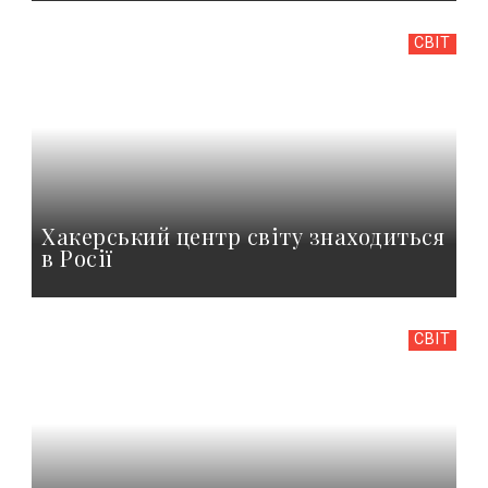
СВІТ
Хакерський центр світу знаходиться
в Росії
СВІТ