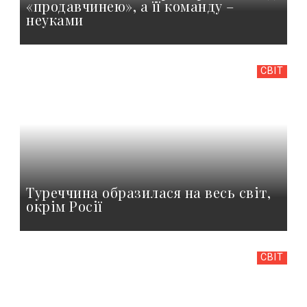
«продавчинею», а її команду –
неуками
СВІТ
Туреччина образилася на весь світ,
окрім Росії
СВІТ