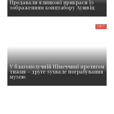
Продавали ялинкові прикраси із
зображенням концтабору Аушвіц
СВІТ
У благополучній Німеччині протягом
тижня – друге зухвале пограбування
музею