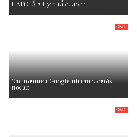
НАТО. А з Путіна слабо?
СВІТ
Засновники Google пішли з своїх
посад
СВІТ