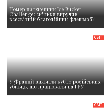
Помер натхненник Ice Bucket
Challenge: скільки виручив
всесвітній благодійний флешмоб?
СВІТ
У Франції виявили кубло російських
убивць, що працювали на ГРУ
СВІТ