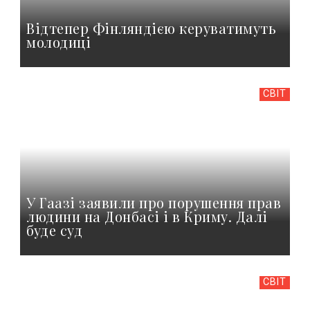
Відтепер Фінляндією керуватимуть
молодиці
СВІТ
У Гаазі заявили про порушення прав
людини на Донбасі і в Криму. Далі
буде суд
СВІТ