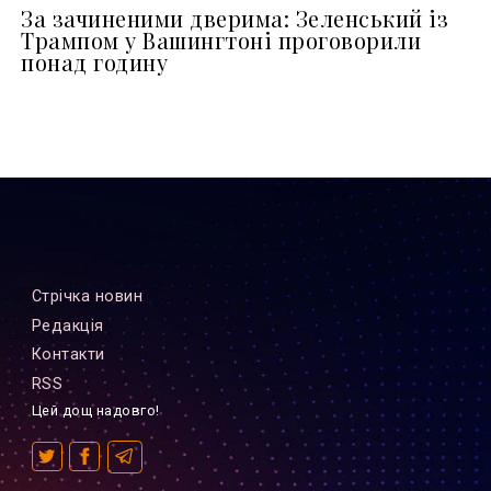
За зачиненими дверима: Зеленський із
Трампом у Вашингтоні проговорили
понад годину
Стрiчка новин
Редакцiя
Контакти
RSS
Цей дощ надовго!