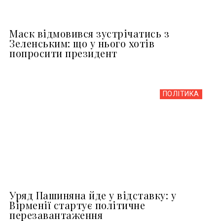
Маск відмовився зустрічатись з
Зеленським: що у нього хотів
попросити президент
ПОЛІТИКА
Уряд Пашиняна йде у відставку: у
Вірменії стартує політичне
перезавантаження