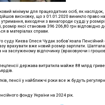
овий мінімум для працездатних осіб, як наслідок,
дійшов висновку, що з 01.01.2020 виникло право н
утримання, виходячи з винагороди судді у розмірі
і, розмір якої становив 396 206,80 грн відповідно д
ся в матеріалах справи.
го суду Києва Олеся Чудак зобов'язала Пенсійний
разу врахувати вже новий розмір зарплати. Шаптала
ів на заслуженому відпочинку (враховуючи і грошо
 спецпенсії держава витратила майже 88 млрд гриве
ьярдів.
ів, пенсії у найближчі роки все ж будуть регуляр
нсійного фонду України на 2024 рік.