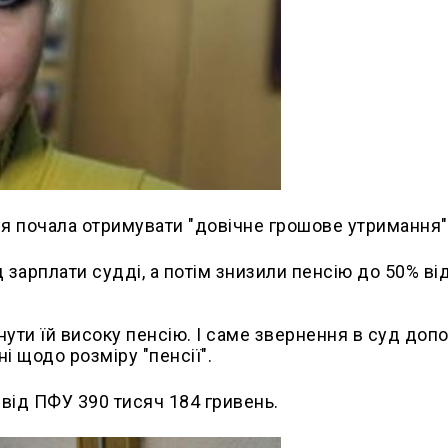
тня почала отримувати "довічне грошове утримання"
 зарплати судді, а потім знизили пенсію до 50% ві
ути їй високу пенсію. І саме звернення в суд доп
і щодо розміру "пенсії".
від ПФУ 390 тисяч 184 гривень.