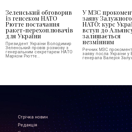
Зеленський обговорив
У МЗС прокомен
із генсеком НАТО
заяву Залужного
Рютте постачання
НАТО: курс Укра
ракет-перехоплювачів
вступ до Альянс
для України
залишається
незмінним
Президент України Володимир
Зеленський провів розмову з
Речник МЗС прокомен
генеральним секретарем НАТО
заяву посла України у 
Марком Рютте...
генерала Валерія Залуж
Стрiчка новин
Редакцiя