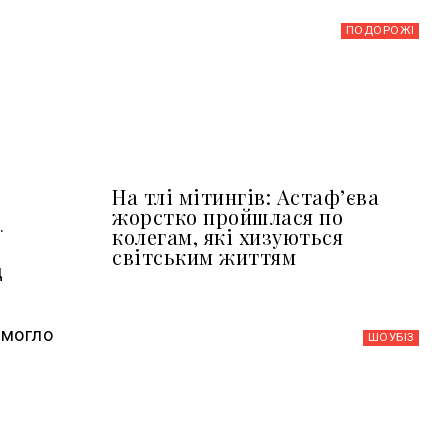
ПОДОРОЖІ
На тлі мітингів: Астафʼєва
жорстко пройшлася по
.
колегам, які хизуються
світським життям
д
омогло
ШОУБIЗ