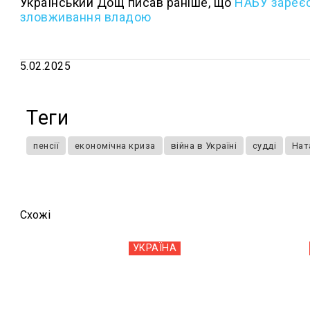
Український Дощ писав раніше, що
НАБУ зареє
зловживання владою
5.02.2025
Теги
пенсії
економічна криза
війна в Україні
судді
Нат
Схожi
УКРАЇНА