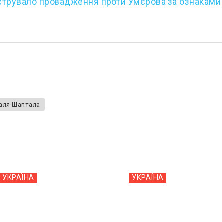
струвало провадження проти Умєрова за ознаками
аля Шаптала
УКРАЇНА
УКРАЇНА