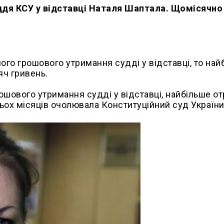
ддя КСУ у відставці Наталя Шаптала. Щомісячно
ого грошового утримання судді у відставці, то най
яч гривень.
грошового утримання судді у відставці, найбільше о
ьох місяців очолювала Конституційний суд України