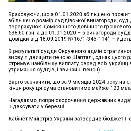
Враховуючи, що з 01.01.2020 збільшено прожитк
збільшено розмір суддівської винагороди, суд 
перерахунок щомісячного довічного грошового 
538,60 грн, а до 01.01.2020 – з винагороди судд
довідки від 18.09.2019 №16/1-345-114", – йдеть
В результаті суддя Окружного адміністративно
знову підвищити пенсію Шапталі, однак цього 
отримує найбільшу виплату серед всіх українц
утримання суддів, і звичайні пенсії).
Варто зазначити, що за 9 місяців 2024 року на
кінця року ця сума становитиме майже 120 міл
Нагадаємо, попри скорочення державних видатк
індексувати у березні.
Кабінет Міністрів України затвердив бюджет Пе