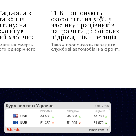
їжджала з
ТЦК пропонують
та збила
скоротити на 50%, а
итину: на
частину працівників
загинув
направити до бойових
ий хлопчик
підрозділів - петиція
мати на смерть
Також пропонують передати
ого однорічного
службові автомобілі на фронт...