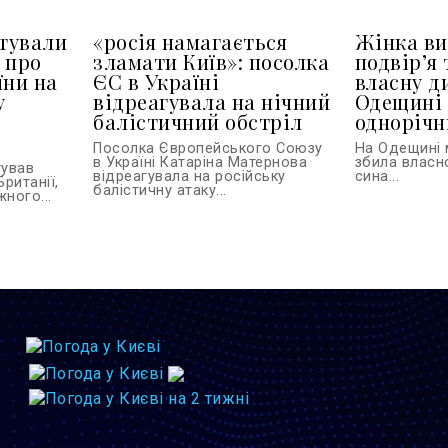
тували
«росія намагається
Жінка ви
 про
зламати Київ»: посолка
подвір’я 
їни на
ЄС в Україні
власну д
у
відреагувала на нічний
Одещині 
балістичний обстріл
однорічн
Посолка Європейського Союзу
На Одещині 
в Україні Катаріна Матернова
збила власн
тував
відреагувала на російську
сина...
Британії,
балістичну атаку...
ного...