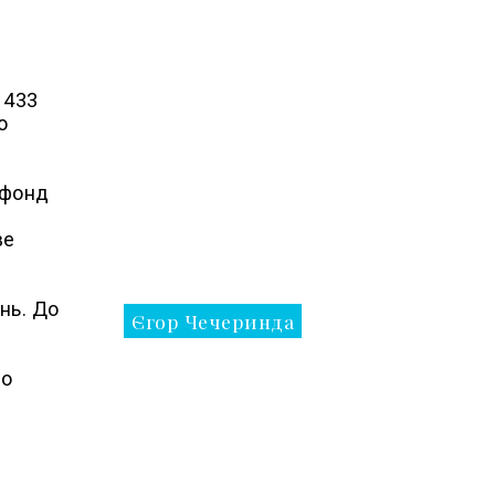
а
 433
о
 фонд
ве
нь. До
Єгор Чечеринда
но