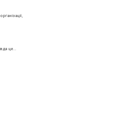
рганізації,
да це...