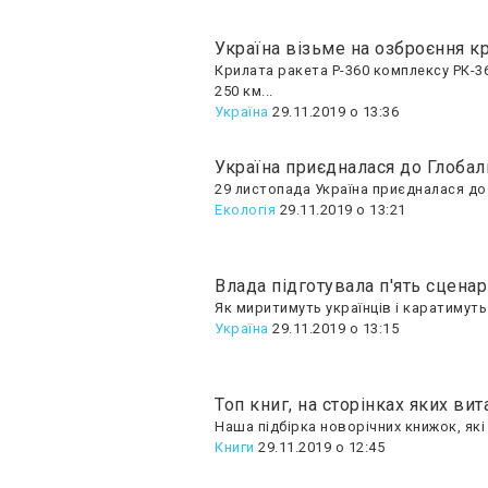
Україна візьме на озброєння к
Крилата ракета Р-360 комплексу РК-3
250 км...
Україна
29.11.2019 о 13:36
Україна приєдналася до Глобал
29 листопада Україна приєдналася до ч
Екологія
29.11.2019 о 13:21
Влада підготувала п'ять сценар
Як миритимуть українців і каратимуть
Україна
29.11.2019 о 13:15
Топ книг, на сторінках яких вит
Наша підбірка новорічних книжок, які
Книги
29.11.2019 о 12:45