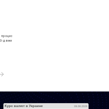
и процес
3-д вже