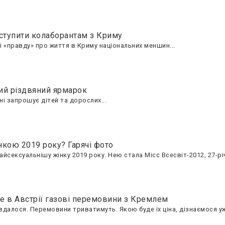
иступити колаборантам з Криму
і «правду» про життя в Криму національних меншин...
ий різдвяний ярмарок
і запрошує дітей та дорослих...
нкою 2019 року? Гарячі фото
сексуальнішу жінку 2019 року. Нею стала Місс Всесвіт-2012, 27-рі
де в Австрії газові перемовини з Кремлем
далося. Перемовини триватимуть. Якою буде їх ціна, дізнаємося у