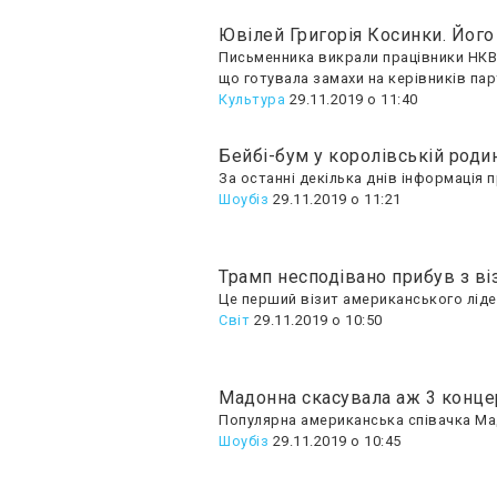
Ювілей Григорія Косинки. Йог
Письменника викрали працівники НКВС 
що готувала замахи на керівників парті
Культура
29.11.2019 о 11:40
Бейбі-бум у королівській родин
За останні декілька днів інформація 
Шоубiз
29.11.2019 о 11:21
Трамп несподівано прибув з ві
Це перший візит американського лідер
Світ
29.11.2019 о 10:50
Мадонна скасувала аж 3 концер
Популярна американська співачка Мадо
Шоубiз
29.11.2019 о 10:45