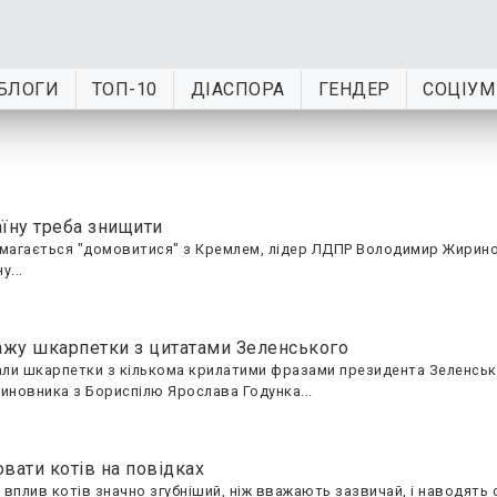
БЛОГИ
ТОП-10
ДІАСПОРА
ГЕНДЕР
СОЦІУМ
їну треба знищити
 намагається "домовитися" з Кремлем, лідер ЛДПР Володимир Жирин
у...
дажу шкарпетки з цитатами Зеленського
али шкарпетки з кількома крилатими фразами президента Зеленсько
иновника з Бориспілю Ярослава Годунка...
вати котів на повідках
вплив котів значно згубніший, ніж вважають зазвичай, і наводять