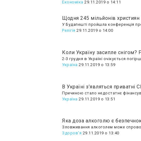
Економіка
29.11.2019 о 14:11
Щодня 245 мільйонів християн 
У Будапешті пройшла конференція про 
Релігія
29.11.2019 о 14:00
Коли Україну засипле снігом?
2-3 грудня в Україні очікується погір
Україна
29.11.2019 о 13:59
В Україні з’являться приватні С
Причиною стало недостатнє фінансуван
Україна
29.11.2019 о 13:51
Яка доза алкоголю є безпечно
Зловживання алкоголем може спровок
Здоров'я
29.11.2019 о 13:40