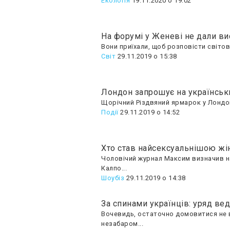
Екологія
19.11.2020 о 19:02
На форумі у Женеві не дали в
Вони приїхали, щоб розповісти світов
Світ
29.11.2019 о 15:38
Лондон запрошує на українськ
Щорічний Різдвяний ярмарок у Лондон
Події
29.11.2019 о 14:52
Хто став найсексуальнішою жі
Чоловічий журнал Максим визначив най
Калпо...
Шоубiз
29.11.2019 о 14:38
За спинами українців: уряд ве
Вочевидь, остаточно домовитися не в
незабаром...