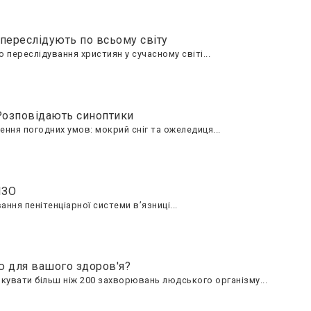
переслідують по всьому світу
переслідування християн у сучасному світі...
 Розповідають синоптики
шення погодних умов: мокрий сніг та ожеледиця...
ІЗО
ня пенітенціарної системи в’язниці...
ю для вашого здоров'я?
увати більш ніж 200 захворювань людського організму...