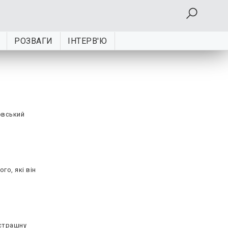
РОЗВАГИ
ІНТЕРВ'Ю
овський
го, які він
 страшну