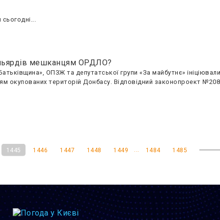
сьогодні...
мільярдів мешканцям ОРДЛО?
«Батьківщина», ОПЗЖ та депутатської групи «За майбутнє» ініціювал
ям окупованих територій Донбасу. Відповідний законопроект №208
...
1445
1446
1447
1448
1449
1484
1485