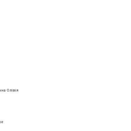
чна Олівія
же