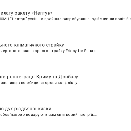
рилату ракету «Нептун»
60МЦ "Нептун" успішно пройшла випробування, здійснивши політ бі
ьного кліматичного страйку
ергового планетарного страйку Friday for Future...
іїв реінтеграції Криму та Донбасу
 злочинців по обидві сторони конфлікту...
ає дух різдвяної казки
 обов’язково подарують вам святковий настрій....