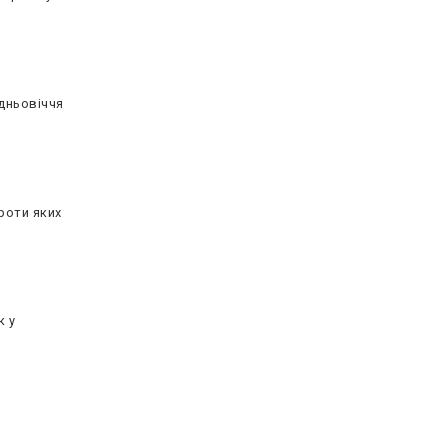
дньовіччя
проти яких
к у