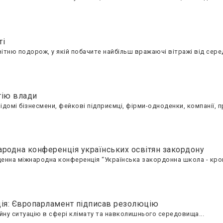
ті
тню подорож, у якій побачите найбільш вражаючі вітражі від сере
тію влади
ідомі бізнесмени, фейкові підприємці, фірми-одноденки, компанії, 
ародна конференція українських освітян закордону
денна міжнародна конференція “Українська закордонна школа - кро
ція: Європарламент підписав резолюцію
йну ситуацію в сфері клімату та навколишнього середовища...