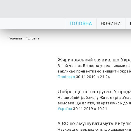
ГОЛОВНА
НОВИНИ
Головна
›
Головна
Жириновський заявив, що Укра
В той час, як Банкова усіма силами
закликає превентивно знищити Україн
Політика
30.11.2019 о 21:24
Добре, що не на трусах. У про
На швейній фабриці у Житомирі зв'яз
вимовив ще влітку, звертаючись до ч
Україна
30.11.2019 о 10:21
У ЄС не змушуватимуть вигулю
Науковці стверджують, що хижацький 