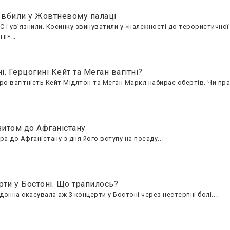
о вбили у Жовтневому палаці
і ув’язнили. Косинку звинуватили у «належності до терористичної о
ї»...
і. Герцогині Кейт та Меган вагітні?
про вагітність Кейт Мідлтон та Меган Маркл набирає обертів. Чи прав
зитом до Афганістану
а до Афганістану з дня його вступу на посаду...
ти у Бостоні. Що трапилось?
нна скасувала аж 3 концерти у Бостоні через нестерпні болі....