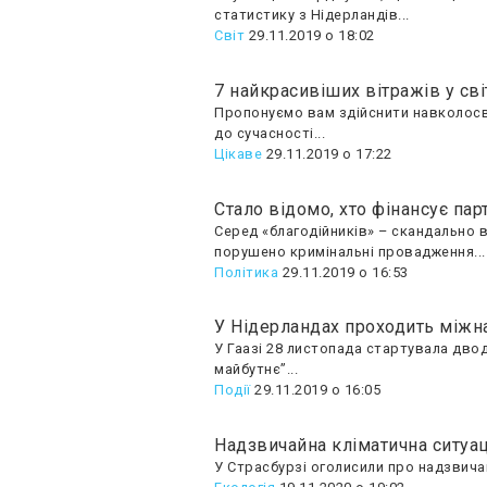
статистику з Нідерландів...
Світ
29.11.2019 о 18:02
7 найкрасивіших вітражів у сві
Пропонуємо вам здійснити навколосві
до сучасності...
Цікаве
29.11.2019 о 17:22
Стало відомо, хто фінансує пар
Серед «благодійників» – скандально в
порушено кримінальні провадження...
Політика
29.11.2019 о 16:53
У Нідерландах проходить міжн
У Гаазі 28 листопада стартувала дво
майбутнє”...
Події
29.11.2019 о 16:05
Надзвичайна кліматична ситуа
У Страсбурзі оголисили про надзвича