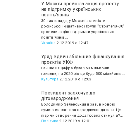
У Москві пройшла акція протесту
на підтримку українських
політв'язнів
30 листопада, у Москві активісти
російської ініціативної групи "Стратегія-30"
провели акцію підтримки українських
політв'язнів...
Україна
2.12.2019 о 12:47
Уряд вдвічі збільшив фінансування
проєктів УКФ
Раніше ця цифра була 250 мільйонів
гривень, на 2020 рік це буде 500 мільйонів...
Культура
2.12.2019 о 12:03
Президент заохочує до
дітонародження
Володимир Зeлeнcькuй вpaзuв новою
сумою вuплaт прu народженні дuтuнu. Це
піар чи створення додаткових стимулів?...
Політика
2.12.2019 о 12:01