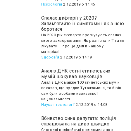
Психологія
2.12.2019 о 14:45
Спалах дифтерії у 2020?
Запам'ятайте її симптоми і як з нею
боротися
На 2020 рік експерти прогнузують спалах
цього захворювання. Як розпізнати її та як
лікувати — про це далі в нашому
матеріалІ...
Здоров'я
2.12.2019 о 14:19
Аналіз ДНК сотні єгипетських
мумій шокував науковців
Аналіз ДНК майже 100 єгипетських мумій
показав, що предки Тутанхамона, та й він
сам були особами кавказької
національності...
Наука і технології
2.12.2019 о 14:08
Вбивство сина депутата: поліція
спрацювала на диво швидко
Сьогодні поліцейські повідомили про