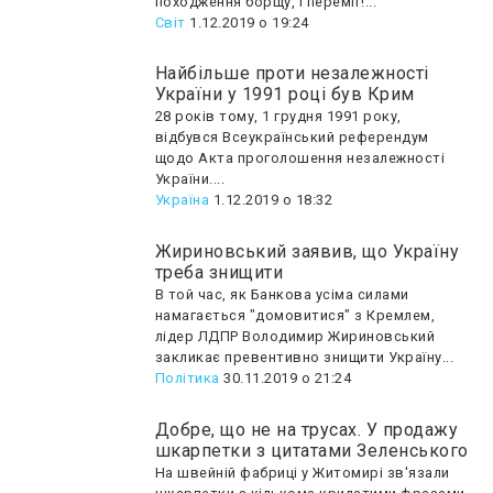
походження борщу, і переміг!...
Світ
1.12.2019 о 19:24
Найбільше проти незалежності
України у 1991 році був Крим
28 років тому, 1 грудня 1991 року,
відбувся Всеукраїнський референдум
щодо Акта проголошення незалежності
України....
Україна
1.12.2019 о 18:32
Жириновський заявив, що Україну
треба знищити
В той час, як Банкова усіма силами
намагається "домовитися" з Кремлем,
лідер ЛДПР Володимир Жириновський
закликає превентивно знищити Україну...
Політика
30.11.2019 о 21:24
Добре, що не на трусах. У продажу
шкарпетки з цитатами Зеленського
На швейній фабриці у Житомирі зв'язали