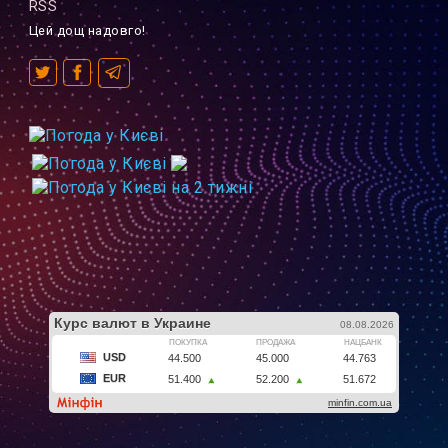
RSS
Цей дощ надовго!