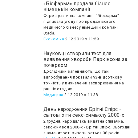
«Біофарма» продала бізнес
німецькій компанії
Фармацевтична компанія "Біофарма"
підписала угоду про продаж всього
медичного бізнесу німецькій компанії
Stada...
Економіка
2.12.2019 о 11:59
Науковці створили тест для
виявлення хвороби Паркінсона за
почерком
Дослідники запевняють, що такі
випробування показали 93-відсоткову
точність у визначенні захворювання на
ранніх стадіях...
Медицина
2.12.2019 о 11:38
День народження Брітні Спірс -
світові хіти секс-символу 2000-х
2 грудня, народилась видатна співачка,
секс-символ 2000-х - Брітні Спірс. Сьогодні
знаменитості виповнюється 38 років....