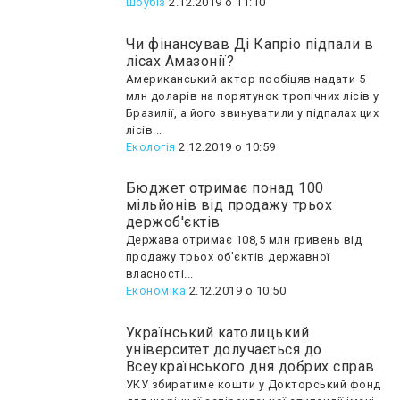
Шоубiз
2.12.2019 о 11:10
Чи фінансував Ді Капріо підпали в
лісах Амазонії?
Американський актор пообіцяв надати 5
млн доларів на порятунок тропічних лісів у
Бразилії, а його звинуватили у підпалах цих
лісів...
Екологія
2.12.2019 о 10:59
Бюджет отримає понад 100
мільйонів від продажу трьох
держоб'єктів
Держава отримає 108,5 млн гривень від
продажу трьох об'єктів державної
власності...
Економіка
2.12.2019 о 10:50
Український католицький
університет долучається до
Всеукраїнського дня добрих справ
УКУ збиратиме кошти у Докторський фонд