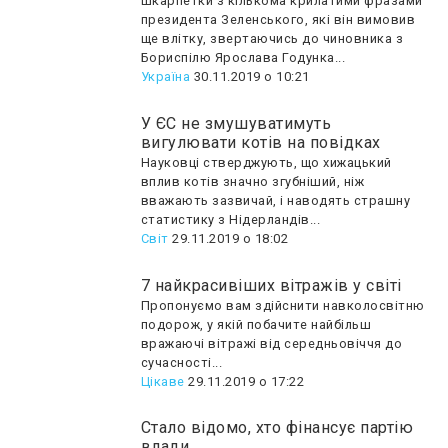
шкарпетки з кількома крилатими фразами
президента Зеленського, які він вимовив
ще влітку, звертаючись до чиновника з
Бориспілю Ярослава Годунка...
Україна
30.11.2019 о 10:21
У ЄС не змушуватимуть
вигулювати котів на повідках
Науковці стверджують, що хижацький
вплив котів значно згубніший, ніж
вважають зазвичай, і наводять страшну
статистику з Нідерландів...
Світ
29.11.2019 о 18:02
7 найкрасивіших вітражів у світі
Пропонуємо вам здійснити навколосвітню
подорож, у якій побачите найбільш
вражаючі вітражі від середньовіччя до
сучасності...
Цікаве
29.11.2019 о 17:22
Стало відомо, хто фінансує партію
влади