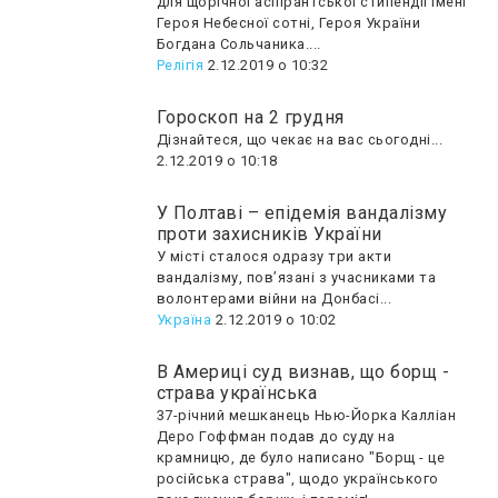
для щорічної аспірантської стипендії імені
Героя Небесної сотні, Героя України
Богдана Сольчаника....
Релігія
2.12.2019 о 10:32
Гороскоп на 2 грудня
Дізнайтеся, що чекає на вас сьогодні...
2.12.2019 о 10:18
У Полтаві – епідемія вандалізму
проти захисників України
У місті сталося одразу три акти
вандалізму, пов’язані з учасниками та
волонтерами війни на Донбасі...
Україна
2.12.2019 о 10:02
В Америці суд визнав, що борщ -
страва українська
37-річний мешканець Нью-Йорка Калліан
Деро Гоффман подав до суду на
крамницю, де було написано "Борщ - це
російська страва", щодо українського