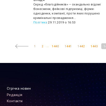
Серед «благодійників» – скандально відомі
бізнесмени, фейкові підприємці, фірми-
одноденки, компанії, проти яких порушено
кримінальні провадження...
Політика
29.11.2019 о 16:53
...
1
2
1440
1441
1442
1443
1
Стрiчка новин
Редакцiя
Контакти