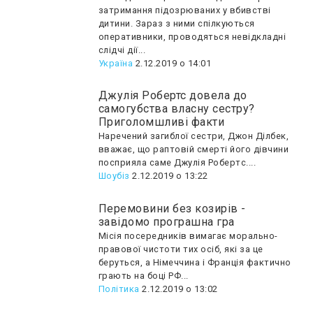
затримання підозрюваних у вбивстві
дитини. Зараз з ними спілкуються
оперативники, проводяться невідкладні
слідчі дії...
Україна
2.12.2019 о 14:01
Джулія Робертс довела до
самогубства власну сестру?
Приголомшливі факти
Наречений загиблої сестри, Джон Ділбек,
вважає, що раптовій смерті його дівчини
посприяла саме Джулія Робертс....
Шоубiз
2.12.2019 о 13:22
Перемовини без козирів -
завідомо програшна гра
Місія посередників вимагає морально-
правової чистоти тих осіб, які за це
беруться, а Німеччина і Франція фактично
грають на боці РФ...
Політика
2.12.2019 о 13:02