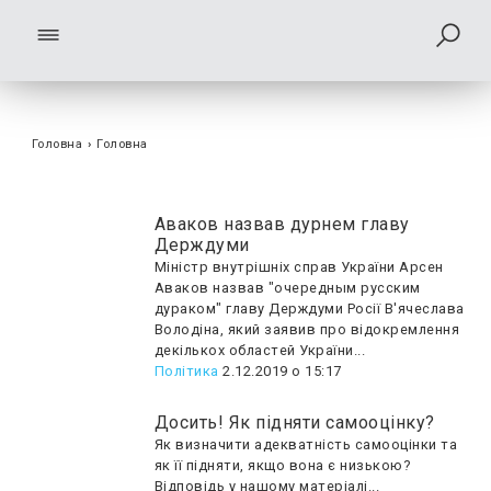
Головна
›
Головна
Аваков назвав дурнем главу
Держдуми
Міністр внутрішніх справ України Арсен
Аваков назвав "очередным русским
дураком" главу Держдуми Росії В'ячеслава
Володіна, який заявив про відокремлення
декількох областей України...
Політика
2.12.2019 о 15:17
Досить! Як підняти самооцінку?
Як визначити адекватність самооцінки та
як її підняти, якщо вона є низькою?
Відповідь у нашому матеріалі...