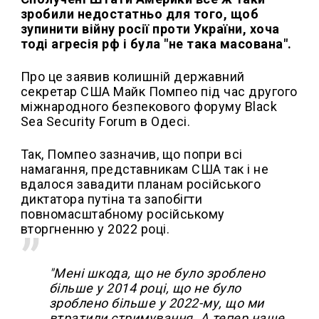
зробили недостатньо для того, щоб
зупинити війну росії проти України, хоча
тоді агресія рф і була "не така масована".
Про це заявив колишній державний
секретар США Майк Помпео під час другого
міжнародного безпекового форуму Black
Sea Security Forum в Одесі.
Так, Помпео зазначив, що попри всі
намагання, представникам США так і не
вдалося завадити планам російського
диктатора путіна та запобігти
повномасштабному російському
вторгненню у 2022 році.
"Мені шкода, що не було зроблено
більше у 2014 році, що не було
зроблено більше у 2022-му, що ми
втратили стримування. А тепер наше