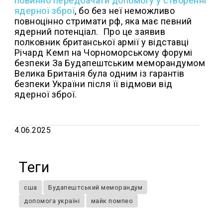
повинно передбачати допомогу у створенні
ядерної зброї
, бо без неї неможливо
повноцінно стримати рф, яка має певний
ядерний потенціал. Про це заявив
полковник британської армії у відставці
Річард Кемп на Чорноморському форумі
безпеки За Будапештським меморандумом
Велика Британія була одним із гарантів
безпеки України після її відмови від
ядерної зброї.
4.06.2025
Теги
сша
Будапештський меморандум
допомога україні
майк помпео