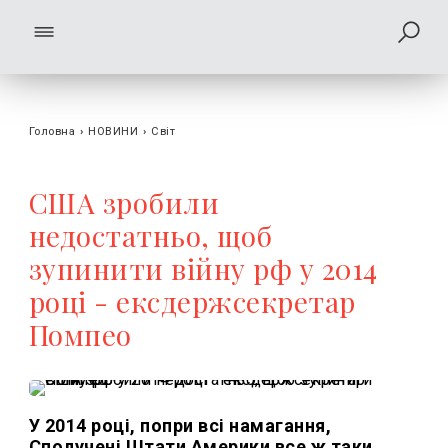
Головна
›
НОВИНИ
›
Світ
США зробили
недостатньо, щоб
зупинити війну рф у 2014
році - ексдержсекретар
Помпео
У 2014 році, попри всі намагання,
Сполучені Штати Америки все ж таки