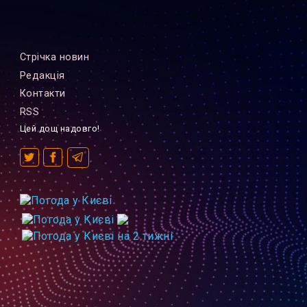
Стрiчка новин
Редакцiя
Контакти
RSS
Цей дощ надовго!