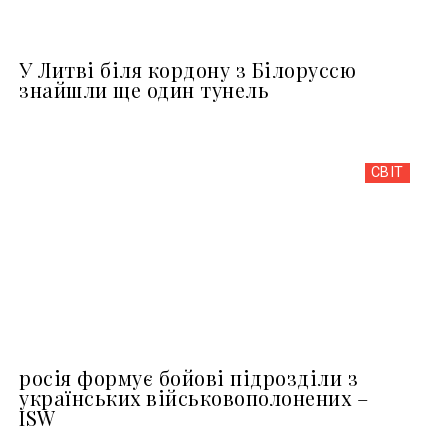
У Литві біля кордону з Білоруссю
знайшли ще один тунель
СВІТ
росія формує бойові підрозділи з
українських військовополонених –
ISW