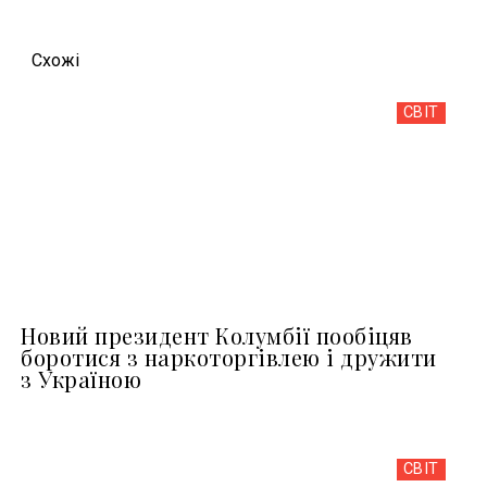
Схожi
СВІТ
Новий президент Колумбії пообіцяв
боротися з наркоторгівлею і дружити
з Україною
СВІТ