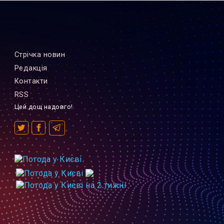
Стрiчка новин
Редакцiя
Контакти
RSS
Цей дощ надовго!