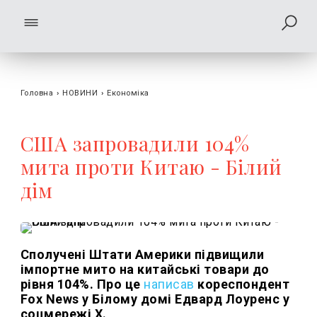
Головна
›
НОВИНИ
›
Економіка
США запровадили 104%
мита проти Китаю - Білий
дім
Сполучені Штати Америки підвищили
імпортне мито на китайські товари до
рівня 104%. Про це
написав
кореспондент
Fox News у Білому домі Едвард Лоуренс у
соцмережі X.