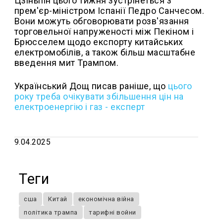
Цзіньпін цього тижня зустрінеться з
прем'єр-міністром Іспанії Педро Санчесом.
Вони можуть обговорювати розв'язання
торговельної напруженості між Пекіном і
Брюсселем щодо експорту китайських
електромобілів, а також більш масштабне
введення мит Трампом.
Український Дощ писав раніше, що
цього
року треба очікувати збільшення цін на
електроенергію і газ - експерт
9.04.2025
Теги
сша
Китай
економічна війна
політика трампа
тарифні войни